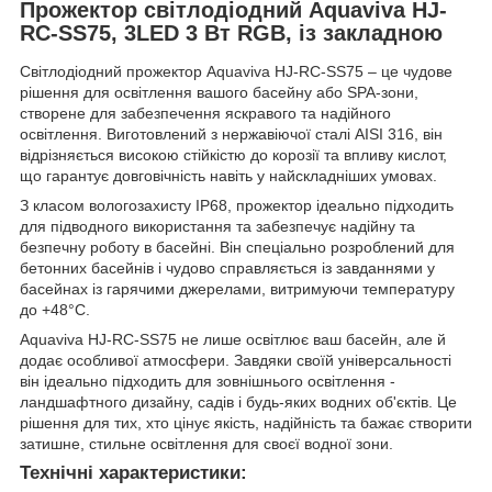
Прожектор світлодіодний Aquaviva HJ-
RC-SS75, 3LED 3 Вт RGB, із закладною
Світлодіодний прожектор Aquaviva HJ-RC-SS75 – це чудове
рішення для освітлення вашого басейну або SPA-зони,
створене для забезпечення яскравого та надійного
освітлення. Виготовлений з нержавіючої сталі AISI 316, він
відрізняється високою стійкістю до корозії та впливу кислот,
що гарантує довговічність навіть у найскладніших умовах.
З класом вологозахисту IP68, прожектор ідеально підходить
для підводного використання та забезпечує надійну та
безпечну роботу в басейні. Він спеціально розроблений для
бетонних басейнів і чудово справляється із завданнями у
басейнах із гарячими джерелами, витримуючи температуру
до +48°С.
Aquaviva HJ-RC-SS75 не лише освітлює ваш басейн, але й
додає особливої атмосфери. Завдяки своїй універсальності
він ідеально підходить для зовнішнього освітлення -
ландшафтного дизайну, садів і будь-яких водних об'єктів. Це
рішення для тих, хто цінує якість, надійність та бажає створити
затишне, стильне освітлення для своєї водної зони.
Технічні характеристики: