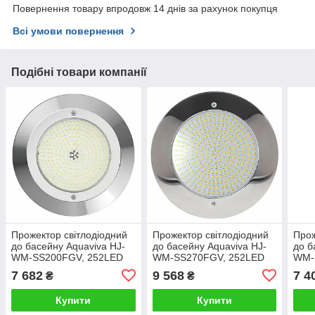
Повернення товару впродовж 14 днів за рахунок покупця
Всі умови повернення
Подібні товари компанії
Прожектор світлодіодний
Прожектор світлодіодний
Прож
до басейну Aquaviva HJ-
до басейну Aquaviva HJ-
до б
WM-SS200FGV, 252LED
WM-SS270FGV, 252LED
WM-
18 Вт RGB
18 Вт RGB
RGB,
7 682
9 568
7 4
₴
₴
Купити
Купити