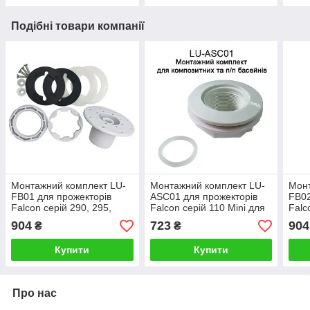
Подібні товари компанії
Монтажний комплект LU-
Монтажний комплект LU-
Монт
FB01 для прожекторів
ASC01 для прожекторів
FB02
Falcon серій 290, 295,
Falcon серій 110 Mini для
Falc
260SS для встановлення
встановлення під плівку
уста
904
723
904
₴
₴
під плівку
чаші
Купити
Купити
Про нас