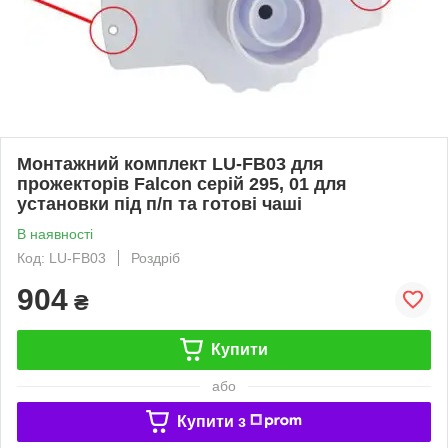
Монтажний комплект LU-FB03 для
прожекторів Falcon серій 295, 01 для
установки під п/п та готові чаші
В наявності
Код: LU-FB03
Роздріб
904
₴
Купити
або
Купити з