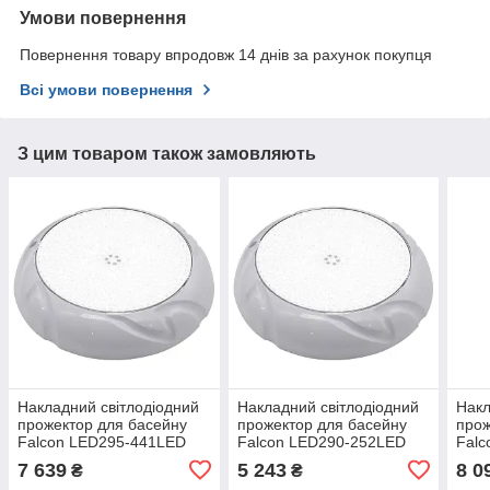
Умови повернення
Повернення товару впродовж 14 днів за рахунок покупця
Всі умови повернення
З цим товаром також замовляють
Накладний світлодіодний
Накладний світлодіодний
Накл
прожектор для басейну
прожектор для басейну
прож
Falcon LED295-441LED
Falcon LED290-252LED
Fal
(35 Вт) RGB під бетон,
(18 Вт) Cool White під
(35 
7 639
5 243
8 0
₴
₴
лайнер
бетон, лайнер
лай