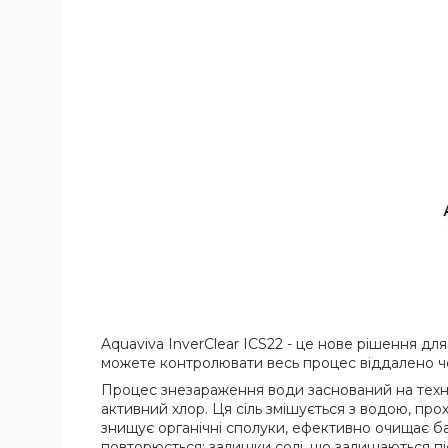
Aquaviva InverClear ICS22 - це нове рішення д
можете контролювати весь процес віддалено че
Процес знезараження води заснований на технол
активний хлор. Ця сіль змішується з водою, пр
знищує органічні сполуки, ефективно очищає ба
повторюється: залишки солі, що залишаються пі