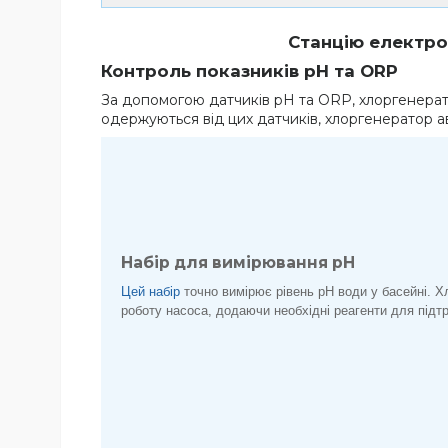
Станцію електро
Контроль показників pH та ORP
За допомогою датчиків pH та ORP, хлоргенерат
одержуються від цих датчиків, хлоргенератор 
Набір для вимірювання pH
Цей набір
точно вимірює рівень pH води у басейні. Х
роботу насоса, додаючи необхідні реагенти для підт