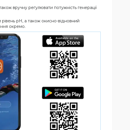
також вручну регулювати потужність генерації
и рівень pH, а також окисно-відновний
ання окремо.