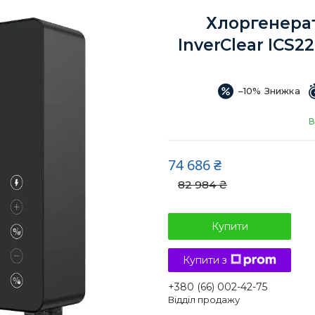
Хлоргенерат
InverClear ICS22
–10%
В
74 686 ₴
82 984 ₴
Купити
Купити з
+380 (66) 002-42-75
Відділ продажу