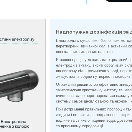
Надпотужна дезінфекція за
Електроліз є сучасним і безпечним метод
перетворенні звичайної солі в активний 
спеціальних титанових пластин.
В основі процесу лежить електролізний ос
електроди з титану, вкриті особливим ск
цю систему сіль, розчинена у воді, перет
змішується з водою і утворює гіпохлорит 
Отриманий рідкий хлор ефективно знищує б
забезпечуючи кристальну чистоту та безп
очищення, хлор перетворюється назад у х
систему самовідновлюваною та економіч
При дотриманні правильних пропорцій так
людини і не викликає подразнення шкіри 
надійне та стійке очищення води, дозво
та приємному середовищі.