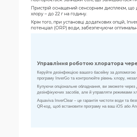
Пристрій оснащений сенсорним дисплеєм, що до
хлору – до 22 г на годину.
Крім того, при установці додаткових опцій, Inv
потенціал (ORP) води, забезпечуючи оптимальн
Управління роботою хлоратора чере
Керуйте дезінфекцією вашого басейну за допомогою 
програму InverGo та контролюйте рівень хлору, незал
Купуючи опціональне обладнання, ви зможете через д
дезінфікуючих засобів, але й управляти режимами х
Aquaviva InverClear – це гарантія чистоти води та бе
QR-код, щоб встановити програму на ваш iOS або An