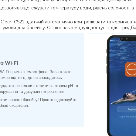
зволяє відстежувати температуру води, рівень солоності, а 
erClear ICS22 здатний автоматично контролювати та коригуват
і умови для басейну. Опціональні модулі доступні для придб
з Wi-Fi
Wi-Fi прямо зі смартфона! Завантажте
ежно від того, де ви знаходитесь.
одаток не тільки стежити за рівнем pH та
лорування та дозуванням реагентів.
зпеки вашого басейну! Просто відскануйте
droid смартфон.