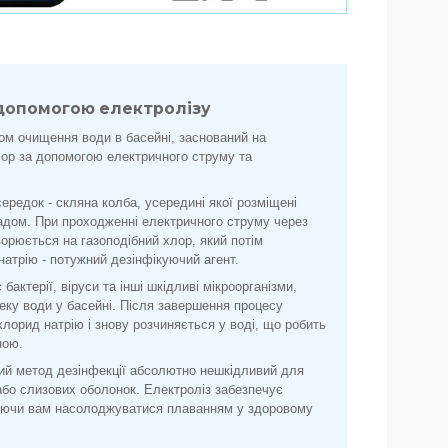
 допомогою електролізу
ом очищення води в басейні, заснований на
хлор за допомогою електричного струму та
ередок - скляна колба, усередині якої розміщені
ладом. При проходженні електричного струму через
ворюється на газоподібний хлор, який потім
натрію - потужний дезінфікуючий агент.
актерії, віруси та інші шкідливі мікроорганізми,
еку води у басейні. Після завершення процесу
лорид натрію і знову розчиняється у воді, що робить
ною.
ий метод дезінфекції абсолютно нешкідливий для
або слизових оболонок. Електроліз забезпечує
ляючи вам насолоджуватися плаванням у здоровому