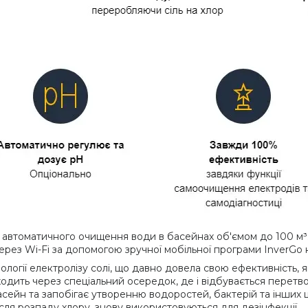
ля автоматичного очищення води в басейнах об'ємом до 100 м
рез Wi-Fi за допомогою зручної мобільної програми InverGo 
огії електролізу солі, що давно довела свою ефективність, 
оходить через спеціальний осередок, де і відбувається перет
сейн та запобігає утворенню водоростей, бактерій та інших 
сля розпаду хлору, знову використовуються для дезінфекції.