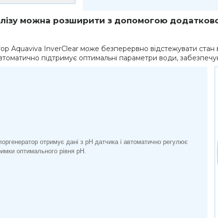
лізу можна розширити з допомогою додатково
ор Aquaviva InverClear може безперервно відстежувати стан 
автоматично підтримує оптимальні параметри води, забезпечую
лоргенератор отримує дані з pH датчика і автоматично регулює
римки оптимального рівня pH.