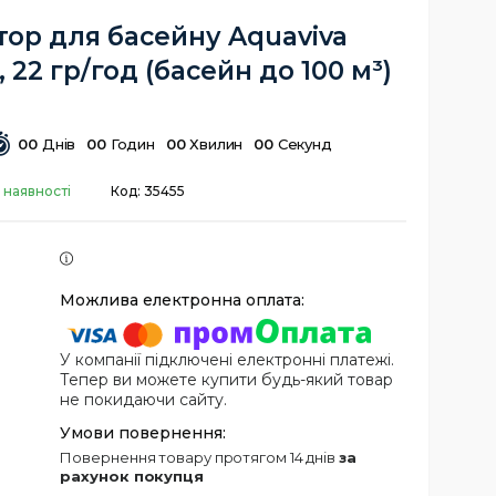
ор для басейну Aquaviva
, 22 гр/год (басейн до 100 м³)
0
0
Днів
0
0
Годин
0
0
Хвилин
0
0
Секунд
 наявності
Код:
35455
У компанії підключені електронні платежі.
Тепер ви можете купити будь-який товар
не покидаючи сайту.
повернення товару протягом 14 днів
за
рахунок покупця