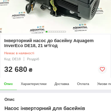
Інверторний насос до басейну Aquagem
InverEco DE18, 21 м³/год
Немає в наявності
Код: DE18
Роздріб
32 680
₴
Опис
Характеристики
Доставка
Оплата
Умови п
Опис
Насос інверторний для басейнів