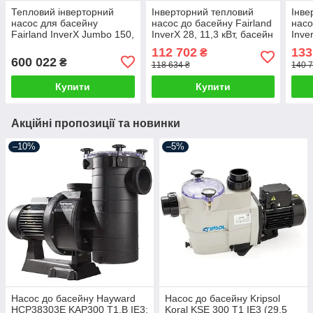
Тепловий інверторний
Інверторний тепловий
Інве
насос для басейну
насос до басейну Fairland
насо
Fairland InverX Jumbo 150,
InverX 28, 11,3 кВт, басейн
Inve
60 кВт, басейн до 260 м³,
до 45 м³, тепло-холод
до 6
112 702
133
₴
тепло-холод
600 022
₴
118 634 ₴
140 7
Купити
Купити
Акційні пропозиції та новинки
–10%
–5%
Насос до басейну Hayward
Насос до басейну Kripsol
HCP38303E KAP300 T1.B IE3;
Koral KSE 300 T1 IE3 (29,5