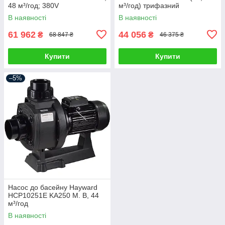
48 м³/год; 380V
м³/год) трифазний
В наявності
В наявності
61 962
44 056
₴
₴
68 847 ₴
46 375 ₴
Купити
Купити
–5%
Насос до басейну Hayward
HCP10251E KA250 M. B, 44
м³/год
В наявності