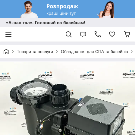
«Аквавітал»: Головний по басейнам!
Товари та послуги
Обладнання для СПА та басейнів