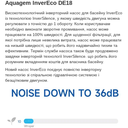
Aquagem InverEco DE18
Високотехнологічний інверторний насос для басейну InverEco
із технологією InverSilence, у якому швидкість двигуна можна
регулювати з точністю до 1 обороту. Коли користувачам
необхідно виконати зворотне промивання, насос може
працювати на 100% швидкості. Для щоденної фільтрації, для
якої потрібна лише невелика витрата, насос може працювати
на низькій швидкості, що робить його надзвичайно тихим та
ефективним. Термін служби насоса також буде продовжено
завдяки інверторній технології InverSilence. що робить його
розумним вкладенням коштів для власника басейну.
Новий насос InverEco поєднує повністю інверторну
технологію зі спіральною гідравлічною системою і
безщітковим двигуном.