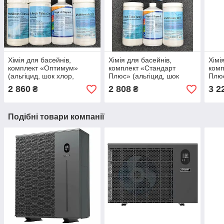
Хімія для басейнів,
Хімія для басейнів,
Хімі
комплект «Оптимум»
комплект «Стандарт
ком
(альгіцид, шок хлор,
Плюс» (альгіцид, шок
Плюс
мульти таб, pH мінус,
хлор, мульти таб, дозатор
хлор
2 860
2 808
3 2
₴
₴
тестер)
хімії)
міну
Подібні товари компанії