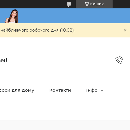
Кошик
 найближчого робочого дня (10.08).
ам!
асоси для дому
Контакти
Інфо