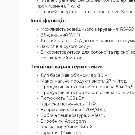
Інтелектуальний сенсорний контролер (авт
промивання в 1 клік)
Повний інвертор із технологією InverSilen
Інші функції:
Можливість зовнішнього керування: RS450 
Вбудований Wi-Fi
Легкий старт: з 0 А до номінального струм
Захист від сухого ходу
Використовується для солоної та прісної в
Безщітковий мотор
Технічні характеристики:
Для басейнів об'ємом: до 80 м³
Максимальна продуктивність: 27 м³/год.
Продуктивність при висоті стовпа 8 м: 24,5 
Продуктивність при висоті стовпа 10 м: 21 м
Потужність: 1,05 кВт
Корисна потужність: 1 HP
Напруга живлення: 220В/50Гц
Робоча температура: 5 – 50 °С
Виробник: Aquagem
Країна виробник: Китай
Гарантія: 12 місяців