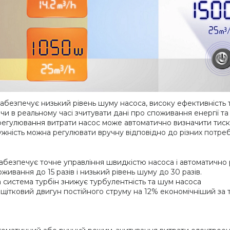
абезпечує низький рівень шуму насоса, високу ефективність та
 в реальному часі зчитувати дані про споживання енергії та
я регулювання витрати насос може автоматично визначити тиск
тужність можна регулювати вручну відповідно до різних потреб
забезпечує точне управління швидкістю насоса і автоматично 
вання до 15 разів і низький рівень шуму до 30 разів.
а система турбін знижує турбулентність та шум насоса
зщітковий двигун постійного струму на 12% економічніший за