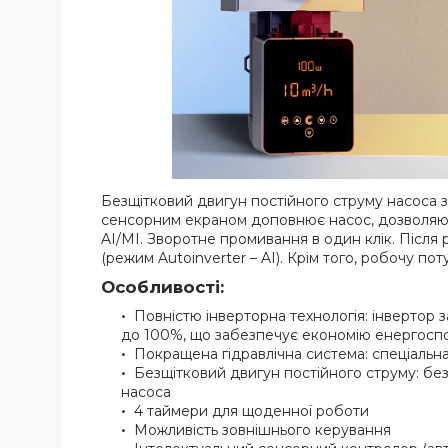
Безщітковий двигун постійного струму насоса з
сенсорним екраном доповнює насос, дозволяючи
AI/MI. Зворотне промивання в один клік. Післ
(режим Autoinverter – AI). Крім того, робочу по
Особливості:
Повністю інверторна технологія: інвертор 
до 100%, що забезпечує економію енергоспожи
Покращена гідравлічна система: спеціальн
Безщітковий двигун постійного струму: бе
насоса
4 таймери для щоденної роботи
Можливість зовнішнього керування