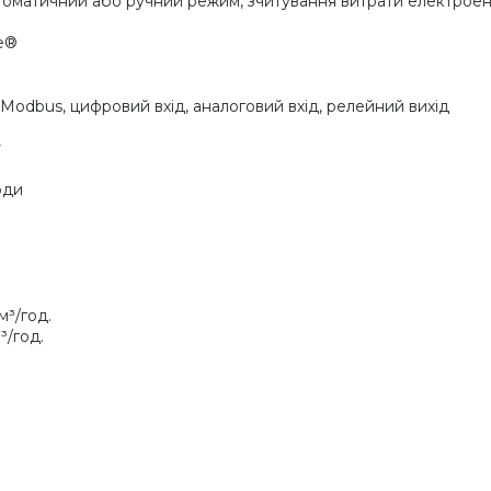
оматичний або ручний режим, зчитування витрати електроенер
ce®
Modbus, цифровий вхід, аналоговий вхід, релейний вихід
у
оди
м³/год.
³/год.