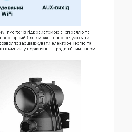
 Inverter із гідросистемою зі спіраллю та
. Інверторний блок може точно регулювати
о дозволяє заощаджувати електроенергію та
енш шумним у порівнянні з традиційним типом