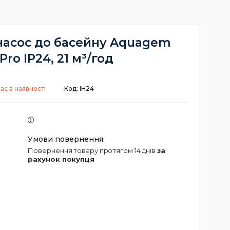
насос до басейну Aquagem
Pro IP24, 21 м³/год
ає в наявності
Код:
ІН24
повернення товару протягом 14 днів
за
рахунок покупця