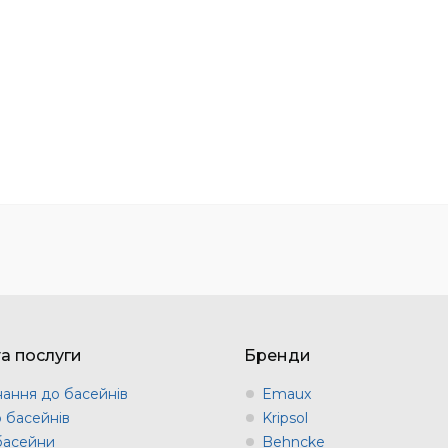
та послуги
Бренди
ання до басейнів
Emaux
о басейнів
Kripsol
 басейни
Behncke