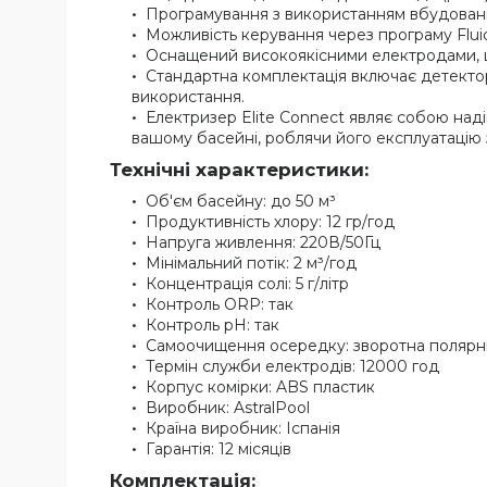
Програмування з використанням вбудованих
Можливість керування через програму Fluid
Оснащений високоякісними електродами, що
Стандартна комплектація включає детектор
використання.
Електризер Elite Connect являє собою над
вашому басейні, роблячи його експлуатацію
Технічні характеристики:
Об'єм басейну: до 50 м³
Продуктивність хлору: 12 гр/год
Напруга живлення: 220В/50Гц
Мінімальний потік: 2 м³/год
Концентрація солі: 5 г/літр
Контроль ORP: так
Контроль pH: так
Самоочищення осередку: зворотна полярні
Термін служби електродів: 12000 год
Корпус комірки: ABS пластик
Виробник: AstralPool
Країна виробник: Іспанія
Гарантія: 12 місяців
Комплектація: