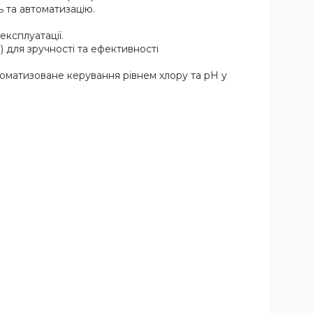
 та автоматизацію.
ксплуатації.
 для зручності та ефективності
томатизоване керування рівнем хлору та pH у