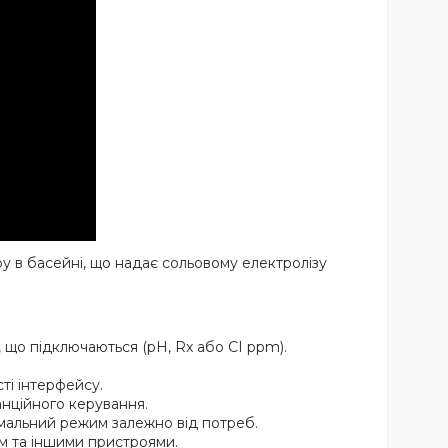
ру в басейні, що надає сольовому електролізу
 що підключаються (pH, Rx або CI ppm).
ті інтерфейсу.
анційного керування.
мальний режим залежно від потреб.
ям та іншими пристроями.