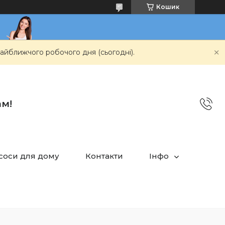
Кошик
айближчого робочого дня (сьогодні).
ам!
асоси для дому
Контакти
Інфо