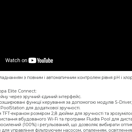
бладнанням з повним і автоматичним контролем рівня pH і хло
ра Elite Connect:
ейну через зручний єдиний інтерфейс.
зширювані функції керування за допомогою модулів S-Driver,
 PoolStation для додаткової зручності.
TFT-екраном розміром 2,8 дюйми для зручності та зрозумілос
истання вбудованого Wi-Fi та програми Fluidra Pool для дист
осилений (100%) і регульований, що дозволяє вибирати опти
) для управління фільтруючим насосом, опаленням, освітленн