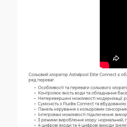
Сольовий хлоратор Astralpool Elite Connect є о
ряд переваг.
Особливості та переваги сольового хлорато
Контролює якість води та обладнання бас
Неперевершені можливості модернізації: ро
Сумісність з Fluidra Connect та вбудованою
Панель керування з кольоровим сенсорним 
Інтегровані можливості підключення: викор
3 режими вироблення хлору: нормальний, п
4 цифрові входи та 4 цифрові виходи (реле