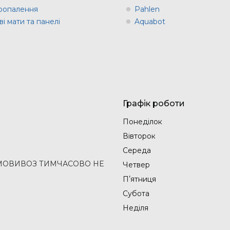
оопалення
Pahlen
і мати та панелі
Aquabot
Графік роботи
Понеділок
Вівторок
Середа
2 (САМОВИВОЗ ТИМЧАСОВО НЕ
Четвер
Пʼятниця
Субота
Неділя