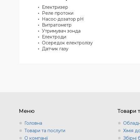
Електризер
Реле протоки
Насос-дозатор pH
Витратометр
Утримувач зонда
Електроди
Осередок електролізу
Датчик газу
Меню
Товари 
Головна
Обладн
Товари та послуги
Хімія д
О компанії
Збірні