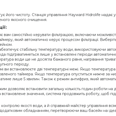
є його чистоту. Станція управління Hayward Hidrolife надає 
еного якісного очищення.
ії:
 вам самостійно керувати фільтрацією, включаючи можливість
ймеру, який автоматично керує процесом фільтрації. Виберіть
сейном.
безпечує стабільну температуру води, використовуючи автом
ода підігріватиметься лише у встановлені періоди автоматичної
пература води ще не досягла бажаного рівня, нагрівання трив
тупного періоду.
і ви встановлюєте дві температурні межі. Якщо температура 
овленого таймера. Якщо температура опуститься нижче за ниж
иватиме лише 5 хвилин. Також є режим антифриз, який автомат
м дозволяє встановити загальну кількість годин роботи на де
встановлене значення, система продовжить роботу, щоб підіг
ія контролю якості води, а й справжній майстер управління в
 додатковим обладнанням, перетворюючи ваш басейн на ідеал