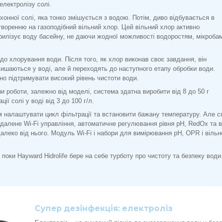
електролізу солі.
хонної солі, яка тонко змішується з водою. Потім, диво відбувається в
творенню на газоподібний вільний хлор. Цей вільний хлор активно
рилізує воду басейну, не даючи жодної можливості водоростям, мікроба
 до хлорування води. Після того, як хлор виконав своє завдання, він
лишаються у воді, але й переходять до наступного етапу обробки води.
о підтримувати високий рівень чистоти води.
и роботи, залежно від моделі, система здатна виробити від 8 до 50 г
ї солі у воді від 3 до 100 г/л.
ам налаштувати цикл фільтрації та встановити бажану температуру. Але 
далене Wi-Fi управління, автоматичне регулювання рівня рН, RedOx та в
алеко від нього. Модуль Wi-Fi і набори для вимірювання рН, OPR і віль
 поки Hayward Hidrolife бере на себе турботу про чистоту та безпеку води.
Супер дезінфекція: електроліз