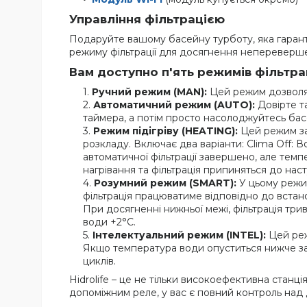
Управління фільтрацією
Подаруйте вашому басейну турботу, яка гаранту
режиму фільтрації для досягнення непереверш
Вам доступно п'ять режимів фільтрац
Ручний режим (MAN):
Цей режим дозволяє
Автоматичний режим (AUTO):
Довірте та
таймера, а потім просто насолоджуйтесь ба
Режим підігріву (HEATING):
Цей режим за
розкладу. Включає два варіанти: Clima Off: В
автоматичної фільтрації завершено, але тем
нагрівання та фільтрація припиняться до нас
Розумний режим (SMART):
У цьому режим
фільтрація працюватиме відповідно до встан
При досягненні нижньої межі, фільтрація тр
води +2°C.
Інтелектуальний режим (INTEL):
Цей режи
Якщо температура води опуститься нижче за 
циклів.
Hidrolife – це не тільки високоефективна станц
допоміжним реле, у вас є повний контроль над