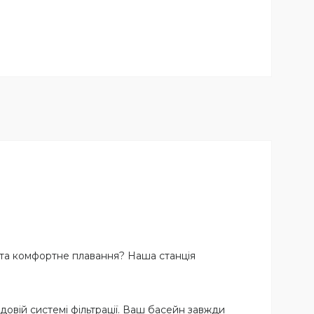
е та комфортне плавання? Наша станція
довій системі фільтрації. Ваш басейн завжди