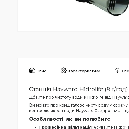
Опис
Характеристики
Спе
Станція Hayward Hidrolife (8 г/го
Дбайте про чистоту води з Hidrolife від Haywar
Ви мрієте про кришталево чисту воду у своєму 
контролю якості води Hayward Хайдролайф – це
Особливості, які ви полюбите:
Професійна фільтрація: у
сувайте мікроч