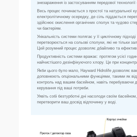
знезараження із застосуванням передової технології 
Весь процес починається з простої та натуральної ку
електролітичному осередку, де сіль піддається пере
здійснює окислення органічних сполук та чудово сте
чи бактеріям.
Унікальність системи полягає у її циклічному підході
перетворюється на сольові сполуки, які не тільки за
Цей розумний процес дозволяє дбайливо та ефективн
Продуктивність системи вражає: протягом усієї годин
найчистішого дезінфікуючого хлору. Це при концентраці
Якби цього було мало, Hayward Hidrolife дозволяє в
доповнюють опціональними функціями, такими як від
контроль над вашим басейном, навіть перебуваючи д
керування під ваші потреби.
Уявіть собі безтурботні дні насолоди своїм басейном,
перетворити ваш досвід відпочинку у воді.