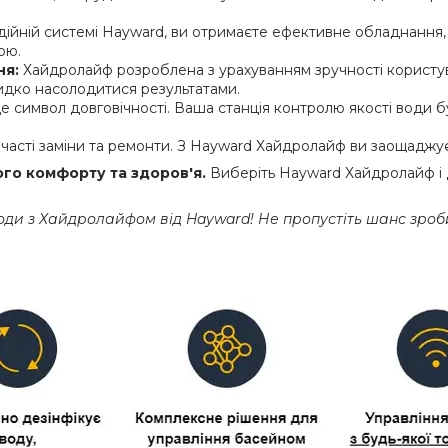
ійній системі Hayward, ви отримаєте ефективне обладнання, 
ою.
ня:
Хайдролайф розроблена з урахуванням зручності користува
идко насолодитися результатами.
е символ довговічності. Ваша станція контролю якості води 
часті заміни та ремонти. З Hayward Хайдролайф ви заощаджує
ого комфорту та здоров'я.
Виберіть Hayward Хайдролайф і д
оди з Хайдролайфом від Hayward! Не пропустіть шанс зро