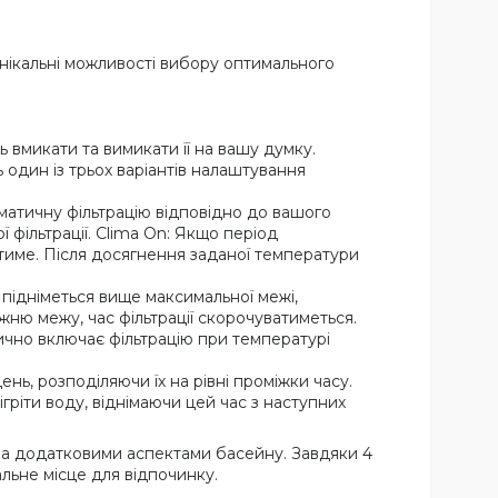
унікальні можливості вибору оптимального
 вмикати та вимикати її на вашу думку.
 один із трьох варіантів налаштування
атичну фільтрацію відповідно до вашого
 фільтрації. Clima On: Якщо період
атиме. Після досягнення заданої температури
підніметься вище максимальної межі,
ню межу, час фільтрації скорочуватиметься.
ично включає фільтрацію при температурі
нь, розподіляючи їх на рівні проміжки часу.
ріти воду, віднімаючи цей час з наступних
сіма додатковими аспектами басейну. Завдяки 4
ьне місце для відпочинку.