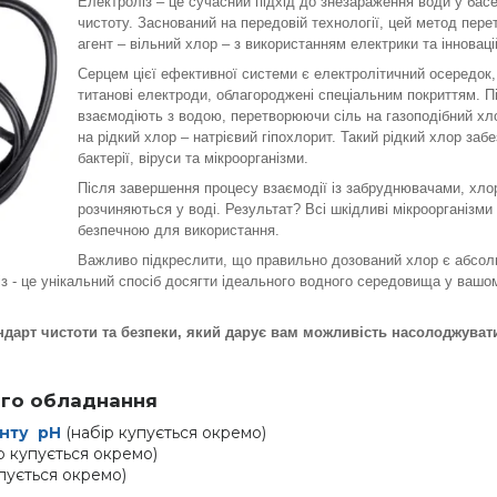
Електроліз – це сучасний підхід до знезараження води у бас
чистоту. Заснований на передовій технології, цей метод пер
агент – вільний хлор – з використанням електрики та інновац
Серцем цієї ефективної системи є електролітичний осередок,
титанові електроди, облагороджені спеціальним покриттям. П
взаємодіють з водою, перетворюючи сіль на газоподібний хл
на рідкий хлор – натрієвий гіпохлорит. Такий рідкий хлор з
бактерії, віруси та мікроорганізми.
Після завершення процесу взаємодії із забруднювачами, хлор
розчиняються у воді. Результат? Всі шкідливі мікроорганізм
безпечною для використання.
Важливо підкреслити, що правильно дозований хлор є абсол
з - це унікальний спосіб досягти ідеального водного середовища у вашо
ндарт чистоти та безпеки, який дарує вам можливість насолоджуват
ого обладнання
енту pH
(набір купується окремо)
р купується окремо)
упується окремо)