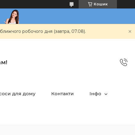
Кошик
ближчого робочого дня (завтра, 07.08).
ам!
асоси для дому
Контакти
Інфо