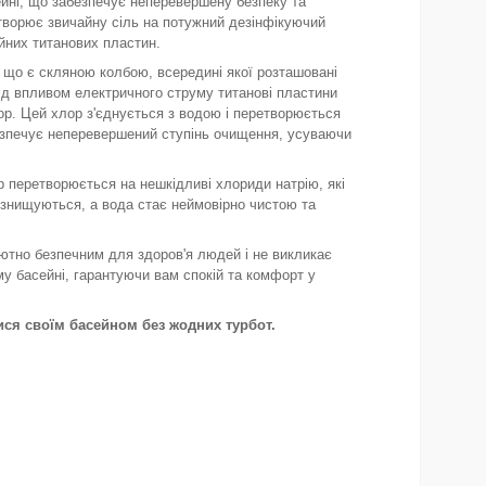
ейні, що забезпечує неперевершену безпеку та
етворює звичайну сіль на потужний дезінфікуючий
ійних титанових пластин.
 що є скляною колбою, всередині якої розташовані
ід впливом електричного струму титанові пластини
ор. Цей хлор з'єднується з водою і перетворюється
абезпечує неперевершений ступінь очищення, усуваючи
 перетворюється на нешкідливі хлориди натрію, які
и знищуються, а вода стає неймовірно чистою та
ютно безпечним для здоров'я людей і не викликає
му басейні, гарантуючи вам спокій та комфорт у
ися своїм басейном без жодних турбот.