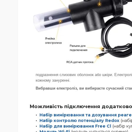
подразнення слизових оболонок або шкіри. Електролі
кожному зануренні.
Вибравши електроліз, ви вибираєте сучасний ста
Можливість підключення додатков
Набір вимірювання та дозування реаг
Набір контролю потенціалу Redox
(набі
Набір для вимірювання Free Cl
(набір к
Модуль Wi-Fi
(модуль купується окремо)