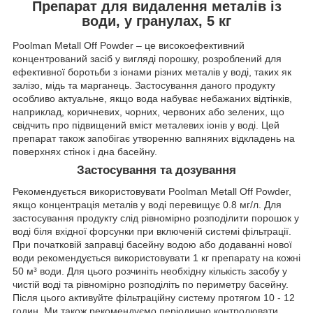
Препарат для видалення металів із
води, у гранулах, 5 кг
Poolman Metall Off Powder – це високоефективний
концентрований засіб у вигляді порошку, розроблений для
ефективної боротьби з іонами різних металів у воді, таких як
залізо, мідь та марганець. Застосування даного продукту
особливо актуальне, якщо вода набуває небажаних відтінків,
наприклад, коричневих, чорних, червоних або зелених, що
свідчить про підвищений вміст металевих іонів у воді. Цей
препарат також запобігає утворенню вапняних відкладень на
поверхнях стінок і дна басейну.
Застосування та дозування
Рекомендується використовувати Poolman Metall Off Powder,
якщо концентрація металів у воді перевищує 0.8 мг/л. Для
застосування продукту слід рівномірно розподілити порошок у
воді біля вхідної форсунки при включеній системі фільтрації.
При початковій заправці басейну водою або додаванні нової
води рекомендується використовувати 1 кг препарату на кожні
50 м³ води. Для цього розчиніть необхідну кількість засобу у
чистій воді та рівномірно розподіліть по периметру басейну.
Після цього активуйте фільтраційну систему протягом 10 - 12
годин. Ми також рекомендуємо періодично контролювати