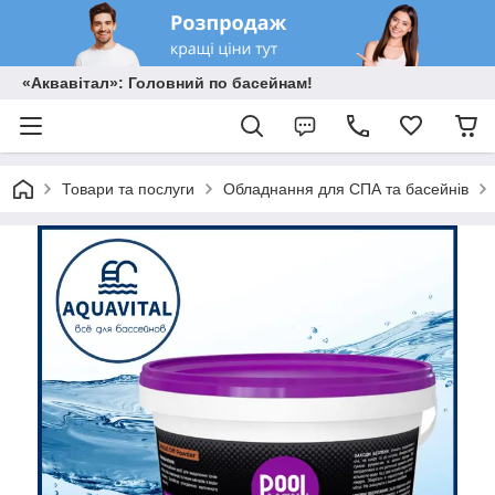
«Аквавітал»: Головний по басейнам!
Товари та послуги
Обладнання для СПА та басейнів