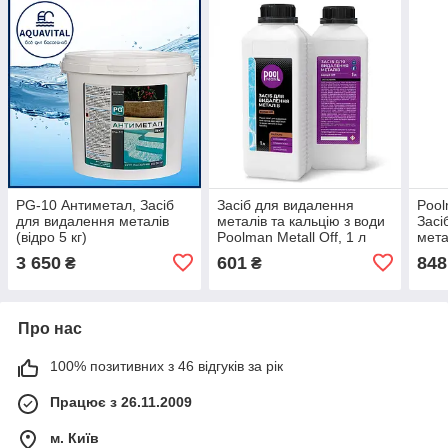
PG-10 Антиметал, Засіб
Засіб для видалення
Pool
для видалення металів
металів та кальцію з води
Засі
(відро 5 кг)
Poolman Metall Off, 1 л
мета
жорс
3 650
601
848
₴
₴
кг)
Про нас
100% позитивних з 46 відгуків за рік
Працює з 26.11.2009
м. Київ