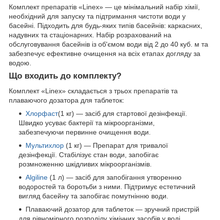
Комплект препаратів «Linex» — це мінімальний набір хімії,
необхідний для запуску та підтримання чистоти води у
басейні. Підходить для будь-яких типів басейнів: каркасних,
надувних та стаціонарних. Набір розрахований на
обслуговування басейнів із об'ємом води від 2 до 40 куб. м та
забезпечує ефективне очищення на всіх етапах догляду за
водою.
Що входить до комплекту?
Комплект «Linex» складається з трьох препаратів та
плаваючого дозатора для таблеток:
Хлорфаст
(1 кг) — засіб для стартової дезінфекції.
Швидко усуває бактерії та мікроорганізми,
забезпечуючи первинне очищення води.
Мультихлор
(1 кг) — Препарат для тривалої
дезінфекції. Стабілізує стан води, запобігає
розмноженню шкідливих мікроорганізмів.
Algiline
(1 л) — засіб для запобігання утворенню
водоростей та боротьби з ними. Підтримує естетичний
вигляд басейну та запобігає помутнінню води.
Плаваючий дозатор для таблеток — зручний пристрій
для рівномірного розподілу хімічних засобів у воді.