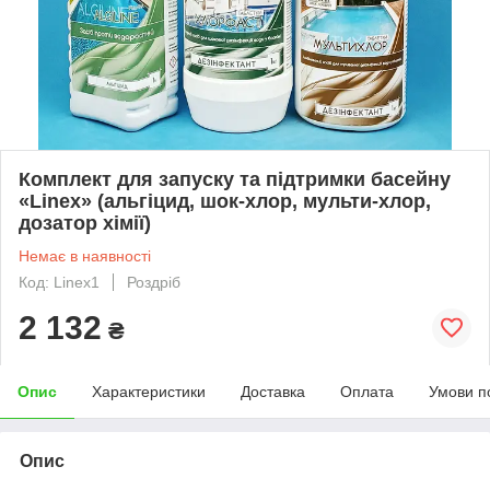
Комплект для запуску та підтримки басейну
«Linex» (альгіцид, шок-хлор, мульти-хлор,
дозатор хімії)
Немає в наявності
Код: Linex1
Роздріб
2 132
₴
Опис
Характеристики
Доставка
Оплата
Умови п
Опис