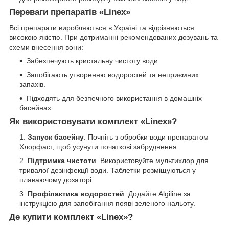
Переваги препаратів «Linex»
Всі препарати виробляються в Україні та відрізняються
високою якістю. При дотриманні рекомендованих дозувань та
схеми внесення вони:
Забезпечують кристальну чистоту води.
Запобігають утворенню водоростей та неприємних
запахів.
Підходять для безпечного використання в домашніх
басейнах.
Як використовувати комплект «Linex»?
Запуск басейну
. Почніть з обробки води препаратом
Хлорфаст, щоб усунути початкові забруднення.
Підтримка чистоти
. Використовуйте мультихлор для
тривалої дезінфекції води. Таблетки розміщуються у
плаваючому дозаторі.
Профілактика водоростей
. Додайте Algiline за
інструкцією для запобігання появі зеленого нальоту.
Де купити комплект «Linex»?