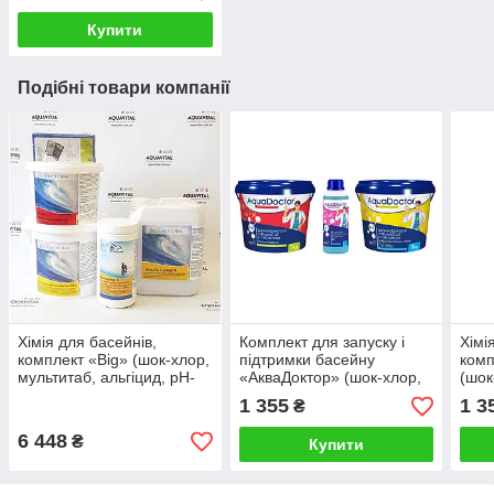
Купити
Подібні товари компанії
Хімія для басейнів,
Комплект для запуску і
Хімі
комплект «Big» (шок-хлор,
підтримки басейну
комп
мультитаб, альгіцид, pH-
«АкваДоктор» (шок-хлор,
(шок
мінус, тестер) на 30 — 60
альгіцид, мультитаб)
муль
1 355
1 3
₴
м³
6 448
₴
Купити