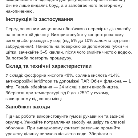
Він не лише видаляє бруд, а й запобігає його повторному
накопиченню.
Інструкція із застосування
Перед основним чищенням обов’язково перевірте дію засобу
на непомітній ділянці. Використовуйте у концентрованому
вигляді або розведіть у воді (від 5% до 10% залежно від рівня
забруднення). Нанесіть на поверхню за допомогою губки чи
щітки, зачекайте 3–5 хвилин, після чого змийте чистою водою.
За потреби повторіть процедуру.
Склад та технічні характеристики
У складі: фосфорна кислота <8%, соляна кислота <14%,
антикорозійні інгібітори та допоміжні ПАР. Об’єм флакона — 1
літр. Термін зберігання — 24 місяці з дати виробництва.
Зберігати при температурі від 0 до +25°C у сухому,
захищеному від сонця місці.
Запобіжні заходи
Під час роботи використовуйте гумові рукавички та захисні
окуляри. Уникайте потрапляння засобу на шкіру та слизові
оболонки. При випадковому контакті ретельно промийте
уражену ділянку великою кількістю води. Зберігати в