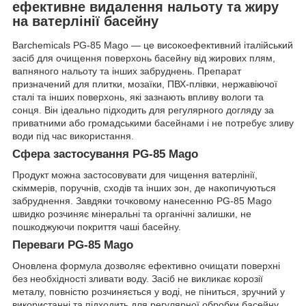
ефективне видалення нальоту та жиру
на ватерлінії басейну
Barchemicals PG-85 Mago — це високоефективний італійський
засіб для очищення поверхонь басейну від жирових плям,
вапняного нальоту та інших забруднень. Препарат
призначений для плитки, мозаїки, ПВХ-плівки, нержавіючої
сталі та інших поверхонь, які зазнають впливу вологи та
сонця. Він ідеально підходить для регулярного догляду за
приватними або громадськими басейнами і не потребує зливу
води під час використання.
Сфера застосування PG-85 Mago
Продукт можна застосовувати для чищення ватерлінії,
скіммерів, поручнів, сходів та інших зон, де накопичуються
забруднення. Завдяки точковому нанесенню PG-85 Mago
швидко розчиняє мінеральні та органічні залишки, не
пошкоджуючи покриття чаші басейну.
Переваги PG-85 Mago
Оновлена формула дозволяє ефективно очищати поверхні
без необхідності зливати воду. Засіб не викликає корозії
металу, повністю розчиняється у воді, не піниться, зручний у
використанні та підходить для регулярної обробки басейну.