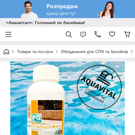
«Аквавітал»: Головний по басейнам!
Товари та послуги
Обладнання для СПА та басейнів