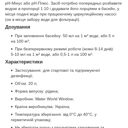
pH-Мінус або pH-Плюс. Засіб потрібно попередньо розбавити
водою в пропорції 1:10 і додавати його порціями в басейн, у
місця подачі води при працюючому циркуляційному насосі
(не в місця забору води для фільтрації).
Дозування
При заповненні басейну: 50 мл на 1 м³ води, або 5 л
на 100 м³;
При безперервному режимі роботи (кожні 8-14 днів):
5-10 мл на 1 м³ води, або 0,5-1 л на 100 м³.
Характеристики
Застосування: для стартової та підтримуючої
дезінфекції;
Об’єм: 20 л;
Форма випуску: рідина;
Виробник: Water World Window;
Країна виробництва: Україна;
Температура зберігання: від 0°C до 40°C, у
герметичній упаковці;
Не зберігати поруч з продуктами харчування та