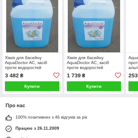
Хімія для басейну
Хімія для басейну
Aqua
AquaDoctor AC, засіб
AquaDoctor AC, засіб
прот
проти водоростей
проти водоростей
альг
альгіцид (20 л)
упаковка (10 л)
3 482
1 739
253
₴
₴
Купити
Купити
Про нас
100% позитивних з 46 відгуків за рік
Працює з 26.11.2009