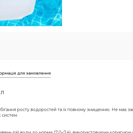
ормація для замовлення
 л
й
бігання росту водоростей та їх повному знищенню. Не має за
х систем.
вень pH води до норми (7,0–7,4), використовуючи коригуюч