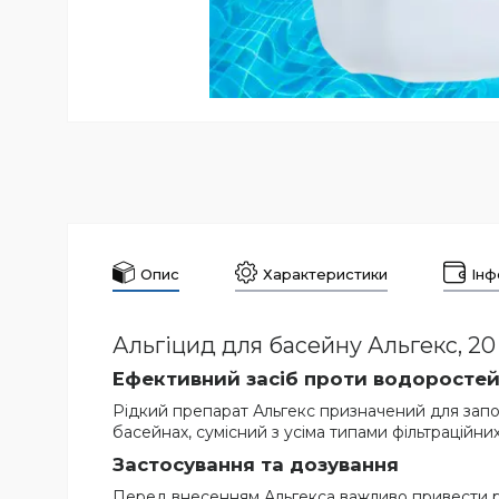
Опис
Характеристики
Інф
Альгіцид для басейну Альгекс, 20
Ефективний засіб проти водоросте
Рідкий препарат Альгекс призначений для запо
басейнах, сумісний з усіма типами фільтраційни
Застосування та дозування
Перед внесенням Альгекса важливо привести рі