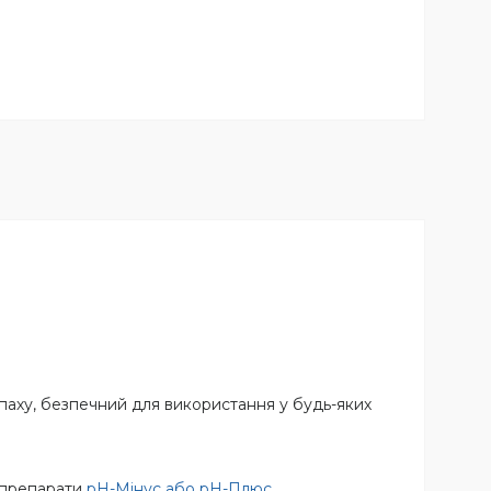
паху, безпечний для використання у будь-яких
і препарати
pH-Мінус або pH-Плюс
.