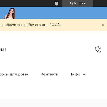
Кошик
 найближчого робочого дня (10.08).
ам!
асоси для дому
Контакти
Інфо