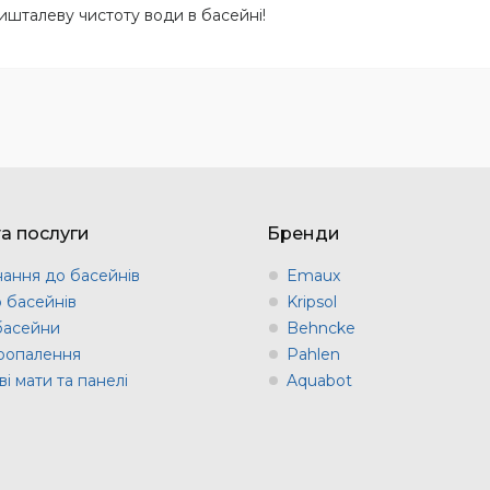
ришталеву чистоту води в басейні!
та послуги
Бренди
ання до басейнів
Emaux
о басейнів
Kripsol
 басейни
Behncke
оопалення
Pahlen
і мати та панелі
Aquabot