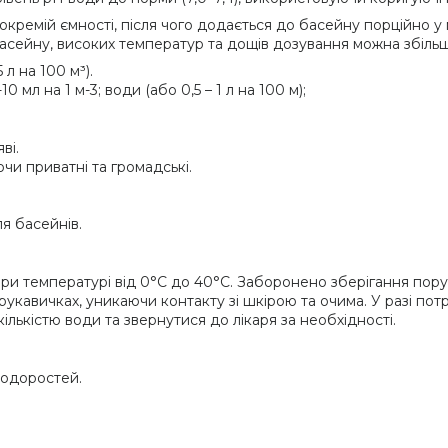
окремій ємності, після чого додається до басейну порційно у 
 басейну, високих температур та дощів дозування можна збіль
 л на 100 м³).
 мл на 1 м-3; води (або 0,5 – 1 л на 100 м);
ві.
чи приватні та громадські.
ля басейнів.
при температурі від 0°C до 40°C. Заборонено зберігання пор
рукавичках, уникаючи контакту зі шкірою та очима. У разі по
лькістю води та звернутися до лікаря за необхідності.
водоростей.