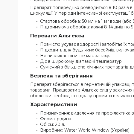
Препарат попередньо розводиться в 10 разів в 
циркуляції. У періоди інтенсивної експлуатації
Стартова обробка: 50 мл на 1 м³ води (або 5
Підтримуюча обробка: кожні 8-14 днів по 5-10
Переваги Альгекса
Повністю усуває водорості і запобігає їх поя
Підходить для будь-яких басейнів, включаю
Не викликає піни, не має запаху.
Діє в широкому діапазоні температур.
Сумісний з більшістю хімічних препаратів д
Безпека та зберігання
Препарат зберігається в герметичній упаковці 
товарами. Працювати з Альгекс слід у захисних 
оболонки необхідно відразу промити великою кі
Характеристики
Призначення: видалення та профілактика 
Форма: рідина.
Об'єм: 20 л.
Виробник: Water World Window (Україна)