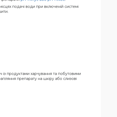
місцях подачі води при включеній системі
шити.
уч із продуктами харчування та побутовими
трапляння препарату на шкіру або слизові