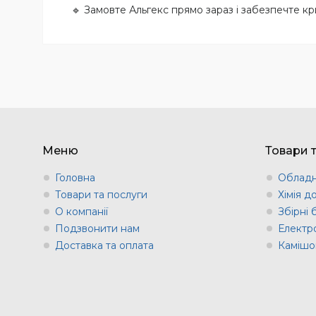
🔹 Замовте Альгекс прямо зараз і забезпечте к
Меню
Товари 
Головна
Обладн
Товари та послуги
Хімія д
О компанії
Збірні
Подзвонити нам
Електр
Доставка та оплата
Камішов