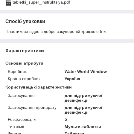
tabletki_super_instruktsiya.pdf
Спосіб упаковки
Пластикове відро з добре закупореній кришкою 5 кг
Характеристики
Основні атрибути
Виробник
Water World Window
Країна виробник
Україна
Користувацькі характеристики
Застосування
для підтримуючої
дезінфекції
Застосування препарату
для підтримуючої
дезінфекції
Розфасовка, кг
5
Тип хімії
Мульти-таблетки
Форма
Таблетки