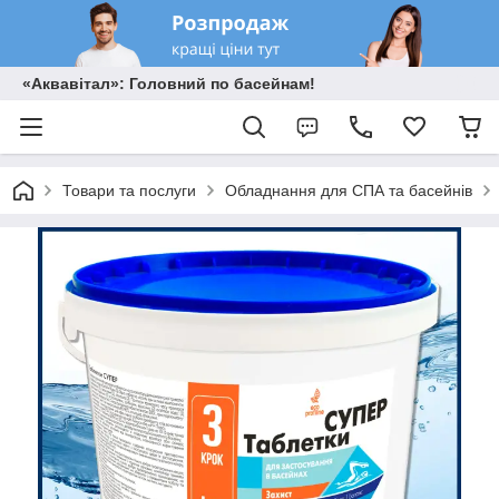
«Аквавітал»: Головний по басейнам!
Товари та послуги
Обладнання для СПА та басейнів