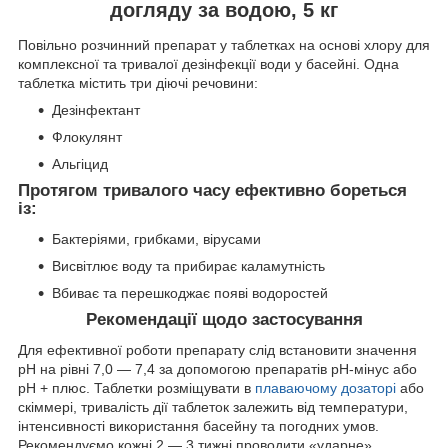
догляду за водою, 5 кг
Повільно розчинний препарат у таблетках на основі хлору для
комплексної та тривалої дезінфекції води у басейні. Одна
таблетка містить три діючі речовини:
Дезінфектант
Флокулянт
Альгіцид
Протягом тривалого часу ефективно бореться
із:
Бактеріями, грибками, вірусами
Висвітлює воду та прибирає каламутність
Вбиває та перешкоджає появі водоростей
Рекомендації щодо застосування
Для ефективної роботи препарату слід встановити значення
рН на рівні 7,0 — 7,4 за допомогою препаратів рН-мінус або
рН + плюс. Таблетки розміщувати в
плаваючому дозаторі
або
скіммері, тривалість дії таблеток залежить від температури,
інтенсивності використання басейну та погодних умов.
Рекомендуємо кожні 2 — 3 тижні проводити «ударне»