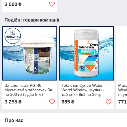
10 літрів
3 500
₴
Подібні товари компанії
Barchemicals PG-48,
Таблетки Супер Water
Макс
Мульті-таб у таблетках 5в1
World Window, Мульти-
Wind
по 200 гр (відро 5 кг)
таблетки 9в1 по 20 гр
пігу
(банка 0.9 кг)
1.2 к
3 255
665
771
₴
₴
Про нас