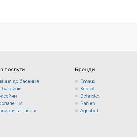
та послуги
Бренди
ання до басейнів
Emaux
о басейнів
Kripsol
 басейни
Behncke
оопалення
Pahlen
і мати та панелі
Aquabot