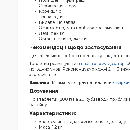
Поліпшення фільтрації
Стабілізація хлору
Корекція pH
Тривала дія
Видалення заліза
Освітлює воду та прибирає каламутність
Дезінфекція
Органічне походження
Рекомендації щодо застосування
Для ефективної роботи препарату слід встанови
Таблетки розміщувати в
плаваючому дозаторі
аб
погодних умов. Рекомендуємо кожні 2 — 3 тижні
застосування.
Важливо!
Мінімально 1 раз на тиждень
вимірюва
Дозування
По 1 таблетці (200 г) на 20 куб.м води приблизн
басейну
Характеристики:
Застосування: для комплексного догляду
Маса: 1,2 кг