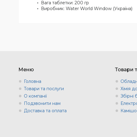
Вага таблетки: 200 гр
Виробник: Water World Window (Україна)
Меню
Товари 
Головна
Обладн
Товари та послуги
Хімія д
О компанії
Збірні
Подзвонити нам
Електр
Доставка та оплата
Камішов