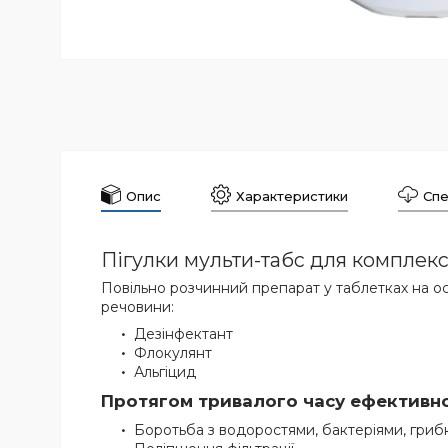
Опис
Характеристики
Спе
Пігулки мульти-табс для комплексн
Повільно розчинний препарат у таблетках на осн
речовини:
Дезінфектант
Флокулянт
Альгіцид
Протягом тривалого часу ефективно
Боротьба з водоростями, бактеріями, гриб