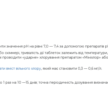
ти значення рН на рівні 7,0 — 7,4 за допомогою препаратів р
о скіммері, тривалість дії таблеток залежить від температури
 проводити «ударне» хлорування препаратом «Мініхлор» або «
ти вміст вільного хлору
, який має становити 0,3 — 0,6 мг/л.
о 1 раз на 10 —15 днів; точна періодичність дозування визнач