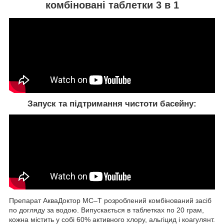
комбіновані таблетки 3 в 1
Запуск та підтримання чистоти басейну:
Препарат АкваДоктор МС–Т розроблений комбінований засіб
по догляду за водою. Випускається в таблетках по 20 грам,
кожна містить у собі 60% активного хлору, альгіцид і коагулянт.