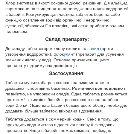
Хлор виступає в якості основної діючої речовини. Дія альгіцид
спрямоване на знищення та попередження появи водоростей
в басейні. Коагулирующая частина таблеток бере на себе
функцію освітлення води від органічної і неорганічної
суспензії, збиваючи її в пластівці, які легко прибрати водним
пилососом.
Склад препарату:
До складу таблеток крім хлору входить
альгіцид
(проти
утворення водоростей),
флокулянт
(препарат для усунення
зважених часток у воді). Основне призначення цього
препарату підтримуюча дезінфекція.
Застосування:
Таблетки мультитаба розраховані на використання в
домашніх і спортивних басейнах.
Розчиняються повільно і
повністю
, не утворюючи опадів. Одна таблетка розчиняється
протягом²–х тижнів в басейні, розрахована вона на обсяг
води 2,5 м³. Якщо ваш басейн більше цього обсягу, необхідно
додавати більше таблеток, виходячи з дозування.
Таблетка додається в скіммерний кошик. Сенс в тому, що
проходить вода миттєво піддається впливу її складових
препаратів. Якщо в басейні немає скімера, необхідно