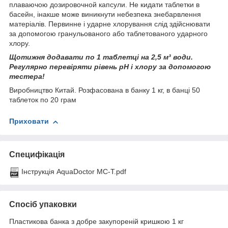
плаваючою дозировочной капсули. Не кидати таблетки в
басейн, інакше може виникнути небезпека знебарвлення
матеріалів. Первинне і ударне хлорування слід здійснювати
за допомогою гранульованого або таблетованого ударного
хлору.
Щотижня додавати по 1 таблетці на 2,5 м³ води.
Регулярно перевіряти рівень pH і хлору за допомогою
тестера!
Виробництво Китай. Розфасована в банку 1 кг, в банці 50
таблеток по 20 грам
Приховати
Специфікація
Інструкція AquaDoctor MC-T.pdf
Спосіб упаковки
Пластикова банка з добре закупореній кришкою 1 кг