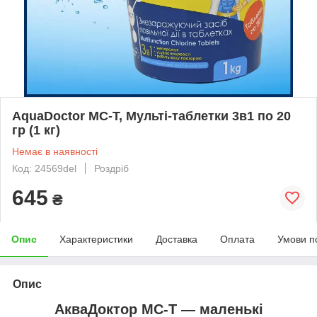
AquaDoctor MC-T, Мульті-таблетки 3в1 по 20
гр (1 кг)
Немає в наявності
Код: 24569del
Роздріб
645
₴
Опис
Характеристики
Доставка
Оплата
Умови п
Опис
АкваДоктор MC-T — маленькі