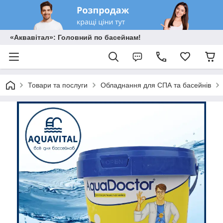
«Аквавітал»: Головний по басейнам!
Товари та послуги
Обладнання для СПА та басейнів