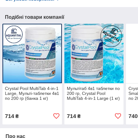
Подібні товари компанії
Crystal Pool MultiTab 4-in-1
Мультітаб 4в1 таблетки по
Crys
Large, Мульті-таблетки 4в1
200 гр, Crystal Pool
Smal
по 200 гр (банка 1 кг)
MultiTab 4-in-1 Large (1 кг)
по 2
714
714
740
₴
₴
Про нас