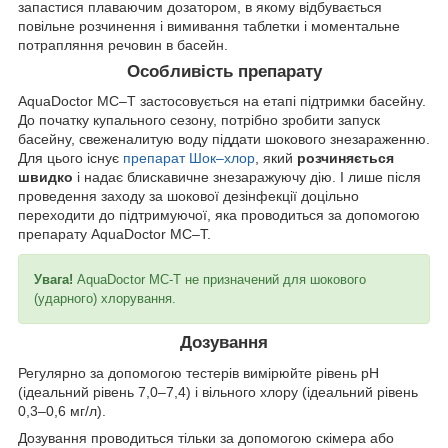
запастися плаваючим дозатором, в якому відбувається
повільне розчинення і вимивання таблетки і моментальне
потрапляння речовин в басейн.
Особливість препарату
AquaDoctor MC–T застосовується на етапі підтримки басейну.
До початку купального сезону, потрібно зробити запуск
басейну, свеженалитую воду піддати шокового знезараженню.
Для цього існує
препарат Шок–хлор
, який
розчиняється
швидко
і надає блискавичне знезаражуючу дію. І лише після
проведення заходу за шокової дезінфекції доцільно
переходити до підтримуючої, яка проводиться за допомогою
препарату AquaDoctor MC–T.
Увага!
AquaDoctor MC-T не призначений для шокового
(ударного) хлорування.
Дозування
Регулярно за допомогою тестерів вимірюйте рівень pH
(ідеальний рівень 7,0–7,4) і вільного хлору (ідеальний рівень
0,3–0,6 мг/л).
Дозування проводиться тільки за допомогою скімера або