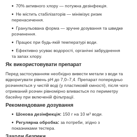
70% активного хлору — потужна дезінфекція.
Не містить стабілізаторів — мінімізує ризик
перенасичення.
Гранульована форма — зручне дозування та швидке
розчинення.
Працює при будь-якій температурі води.
Ефективно усуває водорості, органічні забруднення
та запах хлору.
Як використовувати препарат
Перед застосуванням необхідно вивести метали з води та
відкоригувати рівень pH до 7,0–7,4. Препарат попередньо
розчиняється у чистій воді (у пластиковій ємності), після чого
отриманий розчин рівномірно вливається по периметру
басейну при включеній фільтрації.
Рекомендоване дозування
Шокова дезінфекція:
150 г на 10 м³ води.
Регулярна обробка:
за потреби, згідно з
показниками тестера.
Заходи безпеки