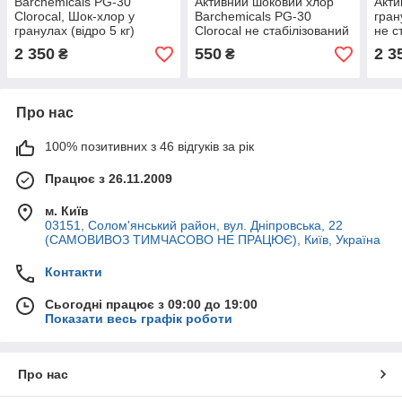
Barchemicals PG-30
Активний шоковий хлор
Акти
Clorocal, Шок-хлор у
Barchemicals PG-30
гран
гранулах (відро 5 кг)
Clorocal не стабілізований
не с
(1 кг)
2 350
550
2 3
₴
₴
Про нас
100% позитивних з 46 відгуків за рік
Працює з 26.11.2009
м. Київ
03151, Солом'янський район, вул. Дніпровська, 22
(САМОВИВОЗ ТИМЧАСОВО НЕ ПРАЦЮЄ), Київ, Україна
Контакти
Сьогодні працює з 09:00 до 19:00
Показати весь графік роботи
Про нас