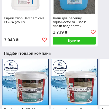
Рідкий хлор Barchemicals
Хімія для басейну
PG-74 (25 кг)
AquaDoctor AC, засіб
проти водоростей
упаковка (10 л)
1 739
₴
3 043
₴
Купити
Подібні товари компанії