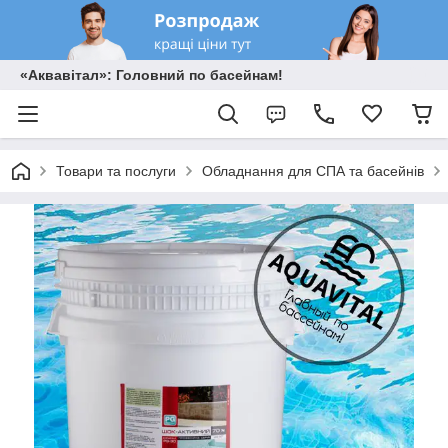
«Аквавітал»: Головний по басейнам!
Товари та послуги
Обладнання для СПА та басейнів