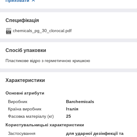
Приховати
Специфікація
chemicals_pg_30_clorocal.pdf
Спосіб упаковки
Пластикове відро з герметичною кришкою
Характеристики
Основні атрибути
Виробник
Barchemicals
Країна виробник
Італія
Фасовка матеріалу (кг)
25
Користувальницькі характеристики
Застосування
для ударної дезінфекції та