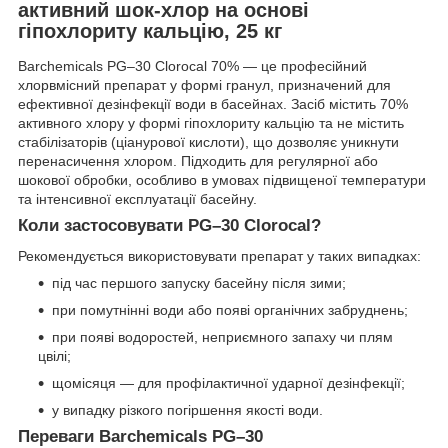
активний шок-хлор на основі
гіпохлориту кальцію, 25 кг
Barchemicals PG–30 Clorocal 70% — це професійний
хлорвмісний препарат у формі гранул, призначений для
ефективної дезінфекції води в басейнах. Засіб містить 70%
активного хлору у формі гіпохлориту кальцію та не містить
стабілізаторів (ціанурової кислоти), що дозволяє уникнути
перенасичення хлором. Підходить для регулярної або
шокової обробки, особливо в умовах підвищеної температури
та інтенсивної експлуатації басейну.
Коли застосовувати PG–30 Clorocal?
Рекомендується використовувати препарат у таких випадках:
під час першого запуску басейну після зими;
при помутнінні води або появі органічних забруднень;
при появі водоростей, неприємного запаху чи плям
цвілі;
щомісяця — для профілактичної ударної дезінфекції;
у випадку різкого погіршення якості води.
Переваги Barchemicals PG–30