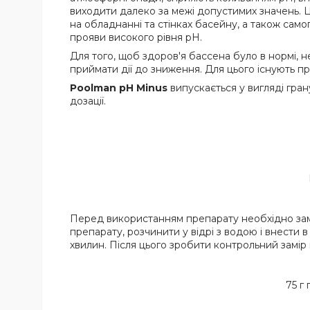
виходити далеко за межі допустимих значень. Ц
на обладнанні та стінках басейну, а також само
прояви високого рівня pH.
Для того, щоб здоров'я бассена було в нормі, 
приймати дії до зниження. Для цього існують пр
Poolman pH Minus
випускається у вигляді гра
дозації.
Перед використанням препарату необхідно замір
препарату, розчинити у відрі з водою і внести
хвилин. Після цього зробити контрольний замір
75 г