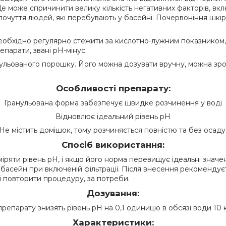
е може спричинити велику кількість негативних факторів, вкл
почуття людей, які перебувають у басейні. Почервоніння шкіри,
необхідно регулярно стежити за кислотно-лужним показником,
епарати, звані pH-мінус.
нульованого порошку. Його можна дозувати вручну, можна зро
Особливості препарату:
Гранульована форма забезпечує швидке розчинення у воді
Відновлює ідеальний рівень pH
Не містить домішок, тому розчиняється повністю та без осаду
Спосіб використання:
яти рівень pH, і якщо його норма перевищує ідеальні значенн
 в басейн при включеній фільтрації. Після внесення рекоменд
 і повторити процедуру, за потреби.
Дозування:
 препарату знизять рівень pH на 0,1 одиницю в обсязі води 10 к
Характеристики: