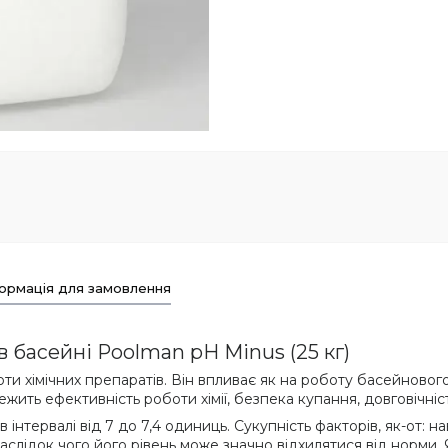
ормація для замовлення
 басейні Poolman pH Minus (25 кг)
 хімічних препаратів. Він впливає як на роботу басейнового о
ежить ефективність роботи хімії, безпека купання, довговічні
 інтервалі від 7 до 7,4 одиниць. Сукупність факторів, як-от: 
слідок чого його рівень може значно відхилятися від норми. 