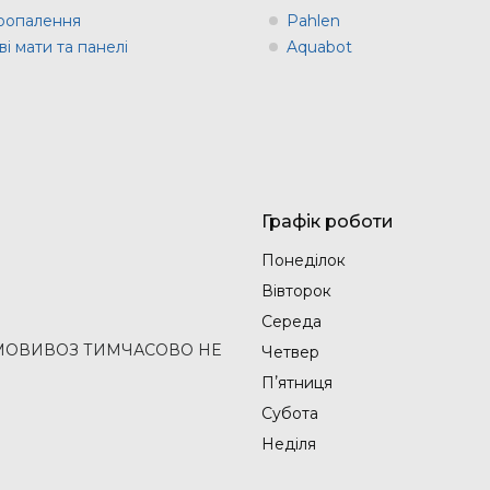
оопалення
Pahlen
і мати та панелі
Aquabot
Графік роботи
Понеділок
Вівторок
Середа
2 (САМОВИВОЗ ТИМЧАСОВО НЕ
Четвер
Пʼятниця
Субота
Неділя