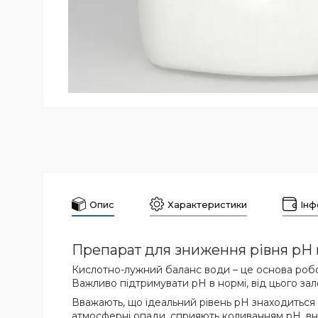
Опис
Характеристики
Інф
Препарат для зниження рівня pH в
Кислотно-лужний баланс води – це основа роботи
Важливо підтримувати pH в нормі, від цього зал
Вважають, що ідеальний рівень pH знаходиться в
атмосферні опади, сприяють коливанням pH, вна