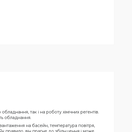
бладнання, так і на роботу хімічних регентів.
сть обладнання.
навантаження на басейн, температура повітря,
Як правило, він прагне до збільшення і може