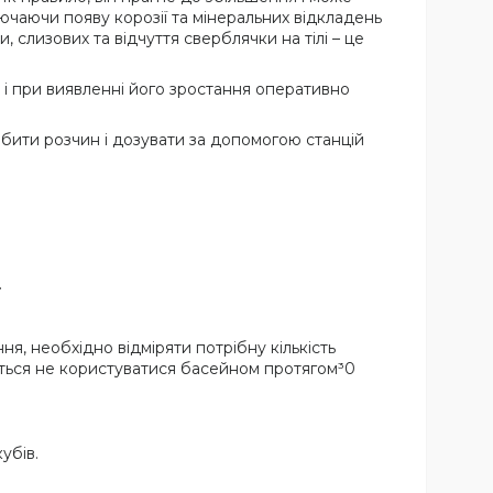
ючаючи появу корозії та мінеральних відкладень
 слизових та відчуття сверблячки на тілі – це
 і при виявленні його зростання оперативно
бити розчин і дозувати за допомогою станцій
.
я, необхідно відміряти потрібну кількість
ується не користуватися басейном протягом³0
убів.