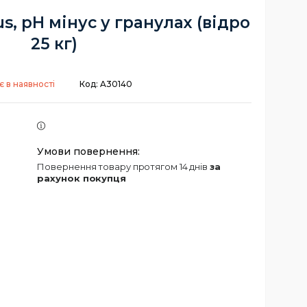
s, pH мінус у гранулах (відро
25 кг)
 в наявності
Код:
A30140
повернення товару протягом 14 днів
за
рахунок покупця