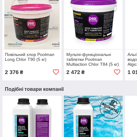
Повільний хлор Poolman
Мульти-функціональні
Альг
Long Chlor T90 (5 кг)
таблетки Poolman
водо
Multiaction Chlor T84 (5 кг)
Algi
2 376
2 472
1 0
₴
₴
Подібні товари компанії