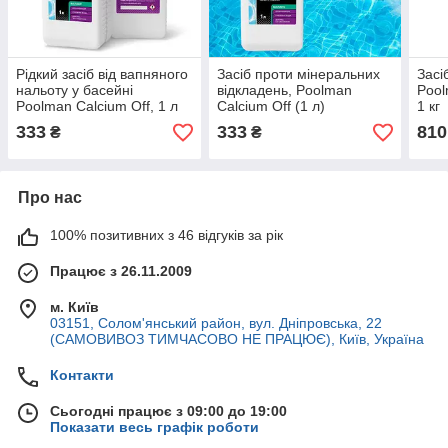
Рідкий засіб від вапняного
Засіб проти мінеральних
Засі
нальоту у басейні
відкладень, Poolman
Pool
Poolman Calcium Off, 1 л
Calcium Off (1 л)
1 кг
333
333
810
₴
₴
Про нас
100% позитивних з 46 відгуків за рік
Працює з 26.11.2009
м. Київ
03151, Солом'янський район, вул. Дніпровська, 22
(САМОВИВОЗ ТИМЧАСОВО НЕ ПРАЦЮЄ), Київ, Україна
Контакти
Сьогодні працює з 09:00 до 19:00
Показати весь графік роботи