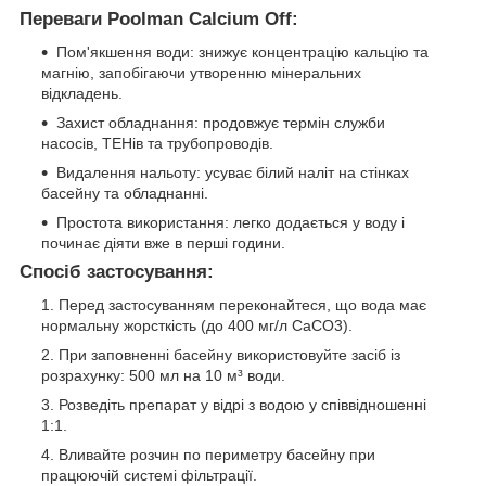
Переваги Poolman Calcium Off:
Пом'якшення води: знижує концентрацію кальцію та
магнію, запобігаючи утворенню мінеральних
відкладень.
Захист обладнання: продовжує термін служби
насосів, ТЕНів та трубопроводів.
Видалення нальоту: усуває білий наліт на стінках
басейну та обладнанні.
Простота використання: легко додається у воду і
починає діяти вже в перші години.
Спосіб застосування:
Перед застосуванням переконайтеся, що вода має
нормальну жорсткість (до 400 мг/л CaCO3).
При заповненні басейну використовуйте засіб із
розрахунку: 500 мл на 10 м³ води.
Розведіть препарат у відрі з водою у співвідношенні
1:1.
Вливайте розчин по периметру басейну при
працюючій системі фільтрації.