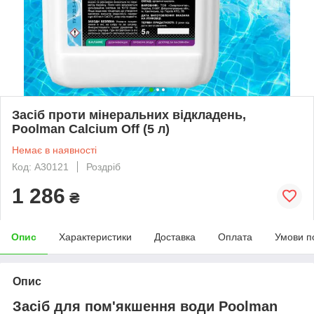
Засіб проти мінеральних відкладень,
Poolman Calcium Off (5 л)
Немає в наявності
Код: А30121
Роздріб
1 286
₴
Опис
Характеристики
Доставка
Оплата
Умови п
Опис
Засіб для пом'якшення води Poolman