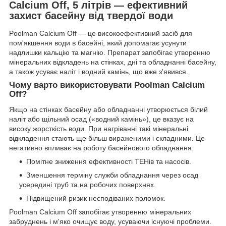
Calcium Off, 5 літрів — ефективний
захист басейну від твердої води
Poolman Calcium Off — це високоефективний засіб для
пом'якшення води в басейні, який допомагає усунути
надлишки кальцію та магнію. Препарат запобігає утворенню
мінеральних відкладень на стінках, дні та обладнанні басейну,
а також усуває наліт і водний камінь, що вже з'явився.
Чому варто використовувати Poolman Calcium
Off?
Якщо на стінках басейну або обладнанні утворюється білий
наліт або щільний осад («водний камінь»), це вказує на
високу жорсткість води. При нагріванні такі мінеральні
відкладення стають ще більш вираженими і складними. Це
негативно впливає на роботу басейнового обладнання:
Помітне зниження ефективності ТЕНів та насосів.
Зменшення терміну служби обладнання через осад
усередині труб та на робочих поверхнях.
Підвищений ризик несподіваних поломок.
Poolman Calcium Off запобігає утворенню мінеральних
забруднень і м'яко очищує воду, усуваючи існуючі проблеми.