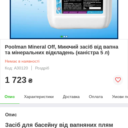
Poolman Mineral Off, Миючий засіб від вапна
та мінеральних відкладень (каністра 5 л)
Немає в наявності
Код: А30120
Роздріб
1 723
₴
Опис
Характеристики
Доставка
Оплата
Умови п
Опис
Засіб для басейну від вапняних плям