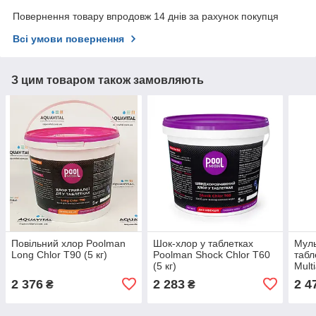
Повернення товару впродовж 14 днів за рахунок покупця
Всі умови повернення
З цим товаром також замовляють
Повільний хлор Poolman
Шок-хлор у таблетках
Муль
Long Chlor T90 (5 кг)
Poolman Shock Chlor T60
табл
(5 кг)
Multi
2 376
2 283
2 4
₴
₴