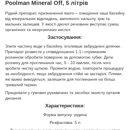
Poolman Mineral Off, 5 літрів
Рідкий препарат, призначення якого – очищення чаші басейну
від мінеральних відкладень, вапняного нальоту, іржі та
мильних залишків. У якості діючої речовини виступає суміш
органічних та неорганічних кислот.
Застосування:
Злити частину води з басейну, оголивши забруднені ділянки.
Препарат розвести у співвідношенні 1:1 і отриманим
розчином обробити поверхню за допомогою губки. Дати
розчину для проглинання час, 5 - 10 хвилин, після чого
зробити чистку щіткою. Промити водою, повторити процедуру
за необхідності, якщо забруднення стійкі чи застарілі. Плями,
які важко виводяться, залишити для поглинання на більш
тривалий термін.
Працювати у гумових рукавичках та засобах захисту органів
дихання.
Характеристики:
Форма випуску: рідина
Розфасовка: 5 л