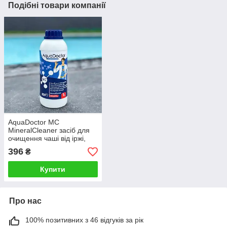
Подібні товари компанії
AquaDoctor MC
MineralCleaner засіб для
очищення чаші від іржі,
мін. відкладень, вапна,
396
₴
мильного нальоту
Купити
Про нас
100% позитивних з 46 відгуків за рік