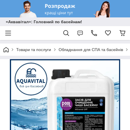
«Аквавітал»: Головний по басейнам!
Товари та послуги
Обладнання для СПА та басейнів