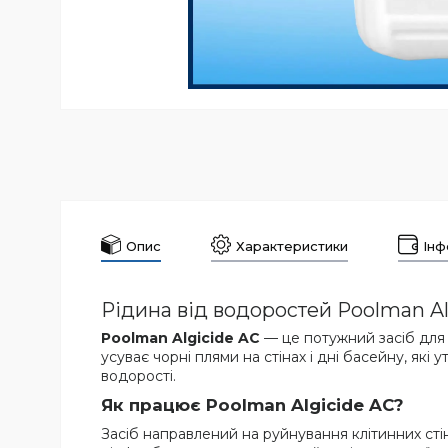
Опис
Характеристики
Інф
Рідина від водоростей Poolman Al
Poolman Algicide AC
— це потужний засіб для
усуває чорні плями на стінах і дні басейну, які
водорості.
Як працює Poolman Algicide AC?
Засіб направлений на руйнування клітинних ст