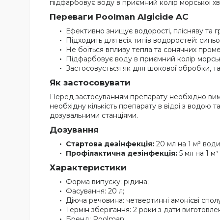
підфарбовує воду в приємний колір морської х
Переваги Poolman Algicide AC
Ефективно знищує водорості, плісняву та г
Підходить для всіх типів водоростей: синьо
Не боїться впливу тепла та сонячних проме
Підфарбовує воду в приємний колір морсько
Застосовується як для шокової обробки, та
Як застосовувати
Перед застосуванням препарату необхідно вимір
необхідну кількість препарату в відрі з водою
дозувальними станціями.
Дозування
Стартова дезінфекція:
20 мл на 1 м³ води
Профілактична дезінфекція:
5 мл на 1 м³
Характеристики
Форма випуску: рідина;
Фасування: 20 л;
Діюча речовина: четвертинні амонієві спол
Термін зберігання: 2 роки з дати виготовле
Бренд: Poolman;