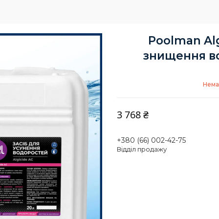
Poolman Alg
знищення во
Нема
3 768 ₴
+380 (66) 002-42-75
Відділ продажу