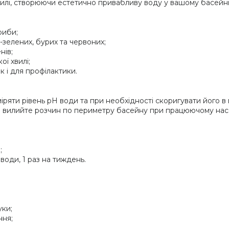
вилі, створюючи естетично привабливу воду у вашому басейні
риби;
-зелених, бурих та червоних;
нів;
ї хвилі;
к і для профілактики.
яти рівень pH води та при необхідності скоригувати його в 
 та вилийте розчин по периметру басейну при працюючому нас
;
 води, 1 раз на тиждень.
уки;
ння;