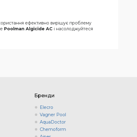
використання ефективно вирішує проблему
те
Poolman Algicide AC
і насолоджуйтеся
Бренди
Elecro
Vagner Pool
AquaDoctor
Chemoform
Aiper