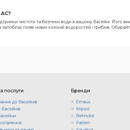
 AC?
підтримки чистоти та безпеки води в вашому басейні. Його 
 запобігає появі нових колоній водоростей і грибків. Обирай
та послуги
Бренди
ання до басейнів
Emaux
о басейнів
Kripsol
 басейни
Behncke
оопалення
Pahlen
і мати та панелі
Aquabot