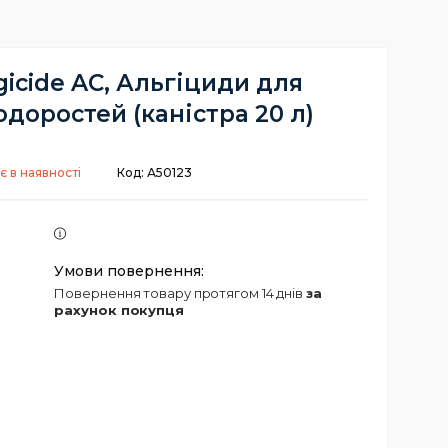
icide AC, Альгіциди для
доростей (каністра 20 л)
є в наявності
Код:
А50123
повернення товару протягом 14 днів
за
рахунок покупця