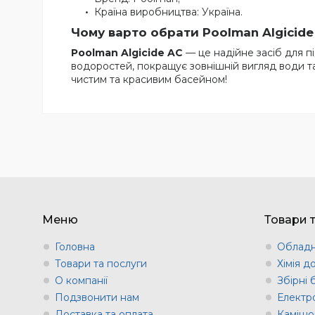
Країна виробництва: Україна.
Чому варто обрати Poolman Algicide
Poolman Algicide AC
— це надійне засіб для 
водоростей, покращує зовнішній вигляд води та
чистим та красивим басейном!
Меню
Товари 
Головна
Обладн
Товари та послуги
Хімія д
О компанії
Збірні
Подзвонити нам
Електр
Доставка та оплата
Камішов