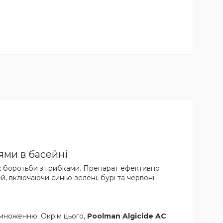
ями в басейні
ж боротьби з грибками. Препарат ефективно
ей, включаючи синьо-зелені, бурі та червоні
змноженню. Окрім цього,
Poolman Algicide AC