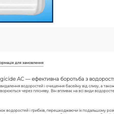
ормація для замовлення
gicide AC — ефективна боротьба з водорост
 видалення водоростей і очищення басейну від слизу, а тако
 утворюються через плісняву. Він впливає на всі види водорост
інок водоростей і грибків, перешкоджаючи їх подальшому ро