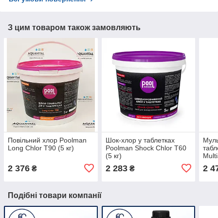
З цим товаром також замовляють
Повільний хлор Poolman
Шок-хлор у таблетках
Муль
Long Chlor T90 (5 кг)
Poolman Shock Chlor T60
табл
(5 кг)
Multi
2 376
2 283
2 4
₴
₴
Подібні товари компанії