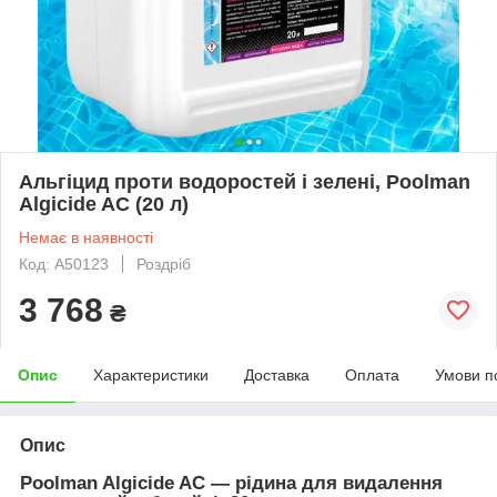
Альгіцид проти водоростей і зелені, Poolman
Algicide AC (20 л)
Немає в наявності
Код: А50123
Роздріб
3 768
₴
Опис
Характеристики
Доставка
Оплата
Умови п
Опис
Poolman Algicide AC — рідина для видалення