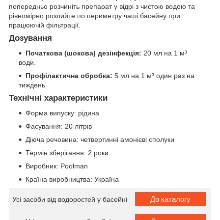
попередньо розчиніть препарат у відрі з чистою водою та
рівномірно розлийте по периметру чаші басейну при
працюючій фільтрації.
Дозування
Початкова (шокова) дезінфекція:
20 мл на 1 м³
води.
Профілактична обробка:
5 мл на 1 м³ один раз на
тиждень.
Технічні характеристики
Форма випуску: рідина
Фасування: 20 літрів
Діюча речовина: четвертинні амонієві сполуки
Термін зберігання: 2 роки
Виробник: Poolman
Країна виробництва: Україна
До каталогу
Усі засоби від водоростей у басейні