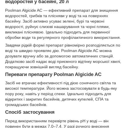
водоростей у басейні, 20 л
Poolman Algicide AC — ефективний препарат для знищення
водоростей, грибків та плісняви у воді та на поверхнях
басейну. Засіб активно усуває зелені, бурі та червоні
водорості, руйнує слизові нашарування та чорні плями,
викликані пліснявою. Ідеально підходить для первинної
обробки води та регулярного профілактичного використання.
Завдяки рідкій формі препарат рівномірно розподіляється по
воді та швидко проявляє дію. Poolman Algicide AC можна
дозувати вручну або за допомогою автоматичних станцій.
Додатково засіб надає воді приємного відтінку морської хвилі,
покращуючи зовнішній вигляд басейну.
Переваги препарату Poolman Algicide AC
Засіб не втрачає ефективності під дією сонячного світла та
високої температури. Його можна застосовувати в будь-яку
пору року, навіть у період спеки. Ідеально підходить для
відкритих і закритих басейнів, дитячих купелей, СПА та
громадських басейнів.
Спосіб застосування
Перед використанням перевірте рівень pH у воді — він
повинен бути в межах 7,0–7,4. У разі ручного внесення