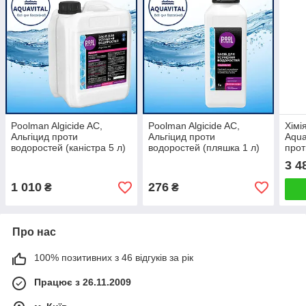
Poolman Algicide AC,
Poolman Algicide AC,
Хімі
Альгіцид проти
Альгіцид проти
Aqua
водоростей (каністра 5 л)
водоростей (пляшка 1 л)
прот
альг
3 4
1 010
276
₴
₴
Про нас
100% позитивних з 46 відгуків за рік
Працює з 26.11.2009