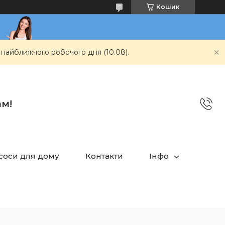
Кошик
 найближчого робочого дня (10.08).
ам!
асоси для дому
Контакти
Інфо