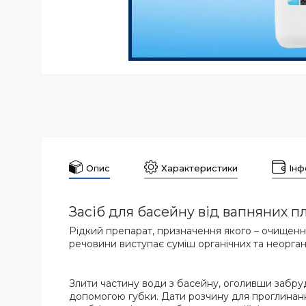
Опис
Характеристики
Інф
Засіб для басейну від вапняних пля
Рідкий препарат, призначення якого – очищення 
речовини виступає суміш органічних та неорган
Злити частину води з басейну, оголивши забруд
допомогою губки. Дати розчину для проглинання