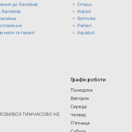
ання до басейнів
Emaux
о басейнів
Kripsol
 басейни
Behncke
оопалення
Pahlen
і мати та панелі
Aquabot
Графік роботи
Понеділок
Вівторок
Середа
2 (САМОВИВОЗ ТИМЧАСОВО НЕ
Четвер
Пʼятниця
Субота