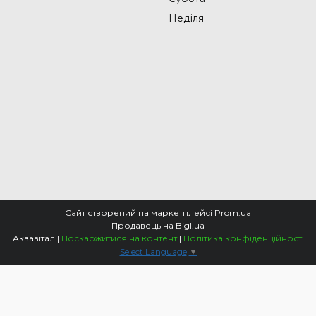
Неділя
Сайт створений на маркетплейсі
Prom.ua
Продавець на Bigl.ua
Аквавітал |
Поскаржитися на контент
|
Політика конфіденційності
Select Language
▼