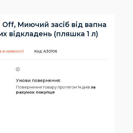
 Off, Миючий засіб від вапна
х відкладень (пляшка 1 л)
 в наявності
Код:
А30106
повернення товару протягом 14 днів
за
рахунок покупця