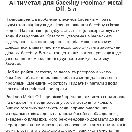
Антиметал для басейну Poolman Metal
Off, 5 л
Найпоширеніша проблема власників басейнів – поява
рудуватого відтінку води після наповнення басейну свіжою
водою. Найчастіше це відбувається, якщо використовувати
воду зі свердловини. Крім того, утворення мінеральних
відкладень є також поширеною проблемою, і власнику
доводиться зливати частину води, щоб очистити забруднені
ділянки басейну. Велика концентрація заліза призводить до
утворення плям іржі, що в сукупності знижує естетику
басейну.
Щоб не робити затратну за часом та ресурсами чистку
басейну набагато простіше зробити заходи до виявлення
проблеми. Зменшити жорсткість і видалити метали з води
покликані спеціальні препарати.
Poolman Metall Off – це рідкий препарат, дія якого спрямована
на видалення з води басейну солей металів та кальцію.
Знижує загальну жорсткість води, сприяє видаленню
мінеральних відкладень на стінках басейну і обладнанню,
виведенню плям іржі. Його рекомендовано додавати до води
перед проведенням шокового хлорування, так як іони металів
можуть вступити в реакцію з хлором і викликати окислення