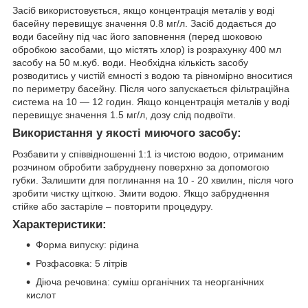
Засіб використовується, якщо концентрація металів у воді
басейну перевищує значення 0.8 мг/л. Засіб додається до
води басейну під час його заповнення (перед шоковою
обробкою засобами, що містять хлор) із розрахунку 400 мл
засобу на 50 м.куб. води. Необхідна кількість засобу
розводитись у чистій ємності з водою та рівномірно вноситися
по периметру басейну. Після чого запускається фільтраційна
система на 10 — 12 годин. Якщо концентрація металів у воді
перевищує значення 1.5 мг/л, дозу слід подвоїти.
Використання у якості миючого засобу:
Розбавити у співвідношенні 1:1 із чистою водою, отриманим
розчином обробити забруднену поверхню за допомогою
губки. Залишити для поглинання на 10 - 20 хвилин, після чого
зробити чистку щіткою. Змити водою. Якщо забруднення
стійке або застаріле – повторити процедуру.
Характеристики:
Форма випуску: рідина
Розфасовка: 5 літрів
Діюча речовина: суміш органічних та неорганічних
кислот