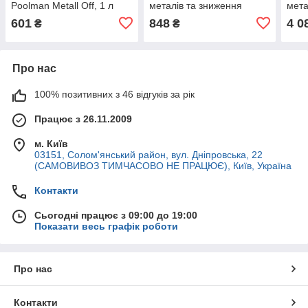
Poolman Metall Off, 1 л
металів та зниження
мета
жорсткості води (банка 1
жорс
601
848
4 0
₴
₴
кг)
5 л)
Про нас
100% позитивних з 46 відгуків за рік
Працює з 26.11.2009
м. Київ
03151, Солом'янський район, вул. Дніпровська, 22
(САМОВИВОЗ ТИМЧАСОВО НЕ ПРАЦЮЄ), Київ, Україна
Контакти
Сьогодні працює з 09:00 до 19:00
Показати весь графік роботи
Про нас
Контакти