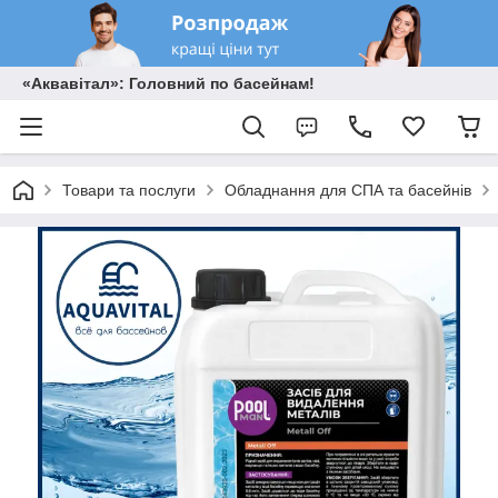
«Аквавітал»: Головний по басейнам!
Товари та послуги
Обладнання для СПА та басейнів