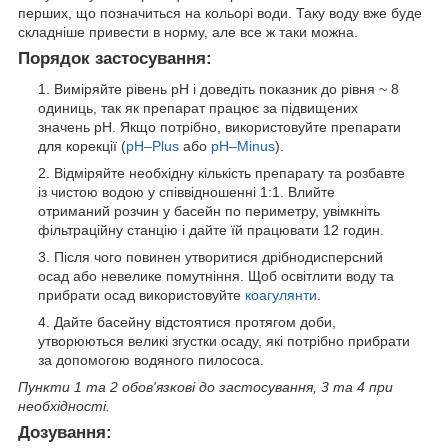
перших, що позначиться на кольорі води. Таку воду вже буде
складніше привести в норму, але все ж таки можна.
Порядок застосування:
Виміряйте рівень pH і доведіть показник до рівня ~ 8
одиниць, так як препарат працює за підвищених
значень pH. Якщо потрібно, використовуйте препарати
для корекції (
pH–Plus
або
pH–Minus
).
Відміряйте необхідну кількість препарату та розбавте
із чистою водою у співвідношенні 1:1. Влийте
отриманий розчин у басейн по периметру, увімкніть
фільтраційну станцію і дайте їй працювати 12 годин.
Після чого повинен утворитися дрібнодисперсний
осад або невелике помутніння. Щоб освітлити воду та
прибрати осад використовуйте
коагулянти
.
Дайте басейну відстоятися протягом доби,
утворюються великі згустки осаду, які потрібно прибрати
за допомогою водяного пилососа.
Пункти 1 та 2 обов'язкові до застосування, 3 та 4 при
необхідності.
Дозування: