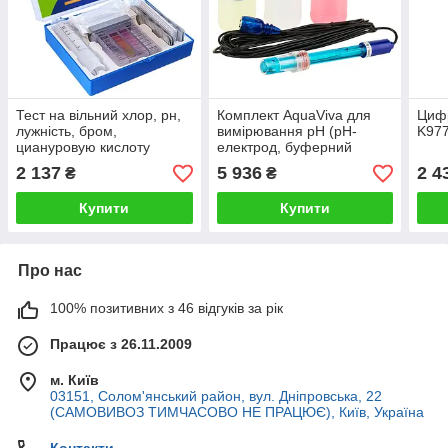
Тест на вільний хлор, рн,
Комплект AquaViva для
Цифр
лужність, бром,
вимірювання pH (pH-
K97
циануровую кислоту
електрод, буферний
таблетковий, AquaDoctor 5
розчин 4pH-7pH)
2 137
5 936
2 4
₴
₴
в 1
(9900102012)
Купити
Купити
Про нас
100% позитивних з 46 відгуків за рік
Працює з 26.11.2009
м. Київ
03151, Солом'янський район, вул. Дніпровська, 22
(САМОВИВОЗ ТИМЧАСОВО НЕ ПРАЦЮЄ), Київ, Україна