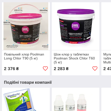
Повільний хлор Poolman
Шок-хлор у таблетках
Муль
Long Chlor T90 (5 кг)
Poolman Shock Chlor T60
табл
(5 кг)
Multi
2 376
2 283
2 4
₴
₴
Подібні товари компанії