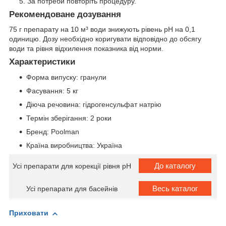
За потреби повторіть процедуру.
Рекомендоване дозування
75 г препарату на 10 м³ води знижують рівень pH на 0,1
одиницю. Дозу необхідно коригувати відповідно до обсягу
води та рівня відхилення показника від норми.
Характеристики
Форма випуску: гранули
Фасування: 5 кг
Діюча речовина: гідрогенсульфат натрію
Термін зберігання: 2 роки
Бренд: Poolman
Країна виробництва: Україна
До каталогу
Усі препарати для корекції рівня pH
Весь каталог
Усі препарати для басейнів
Приховати