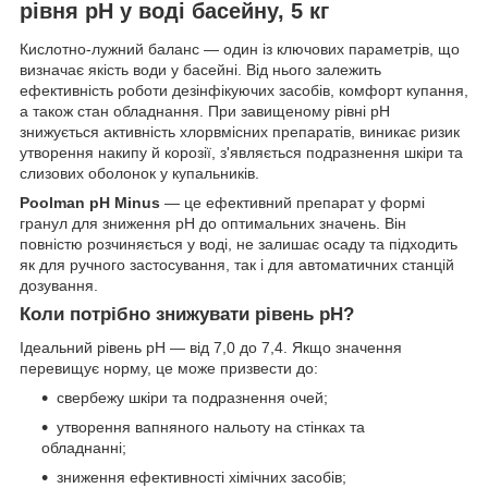
рівня pH у воді басейну, 5 кг
Кислотно-лужний баланс — один із ключових параметрів, що
визначає якість води у басейні. Від нього залежить
ефективність роботи дезінфікуючих засобів, комфорт купання,
а також стан обладнання. При завищеному рівні pH
знижується активність хлорвмісних препаратів, виникає ризик
утворення накипу й корозії, з'являється подразнення шкіри та
слизових оболонок у купальників.
Poolman pH Minus
— це ефективний препарат у формі
гранул для зниження pH до оптимальних значень. Він
повністю розчиняється у воді, не залишає осаду та підходить
як для ручного застосування, так і для автоматичних станцій
дозування.
Коли потрібно знижувати рівень pH?
Ідеальний рівень pH — від 7,0 до 7,4. Якщо значення
перевищує норму, це може призвести до:
свербежу шкіри та подразнення очей;
утворення вапняного нальоту на стінках та
обладнанні;
зниження ефективності хімічних засобів;