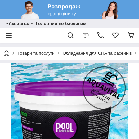
«Аквавітал»: Головний по басейнам!
Товари та послуги
Обладнання для СПА та басейнів