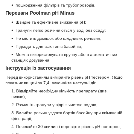
пошкодження фільтрів та трубопроводів.
Переваги Poolman pH Minus
Швидке та ефективне зниження pH;
Гранули легко розчиняються у воді без осаду;
Не містить домішок або шкідливих речовин;
Підходить для всіх типів басейнів;
Можна використовувати вручну або в автоматичних
станціях дозування.
Інструкція із застосування
Перед використанням виміряйте рівень pH тестером. Якщо
показник вищий за 7,4, виконайте наступні дії:
Відміряйте необхідну кількість препарату (див.
нижче);
Розчиніть гранули у відрі з чистою водою;
Вилийте розчин уздовж бортів басейну при ввімкненій
фільтрації;
Почекайте 30 хвилин і перевірте рівень pH повторно;