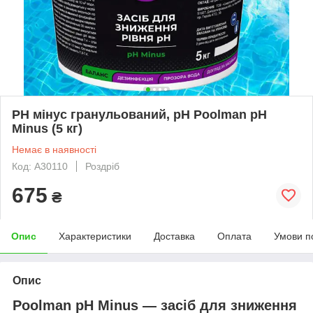
PH мінус гранульований, pH Poolman pH
Minus (5 кг)
Немає в наявності
Код: A30110
Роздріб
675
₴
Опис
Характеристики
Доставка
Оплата
Умови п
Опис
Poolman pH Minus — засіб для зниження