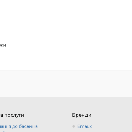
вки
та послуги
Бренди
ання до басейнів
Emaux