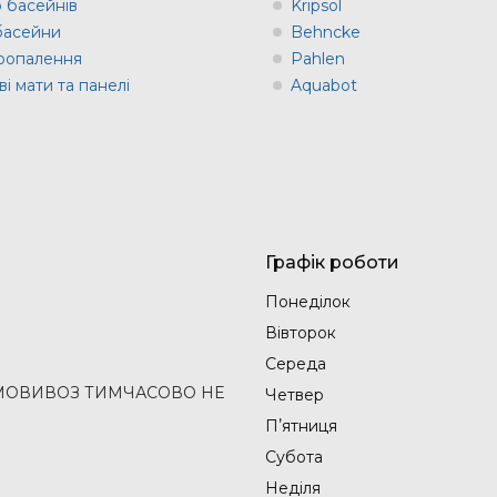
о басейнів
Kripsol
 басейни
Behncke
оопалення
Pahlen
і мати та панелі
Aquabot
Графік роботи
Понеділок
Вівторок
Середа
2 (САМОВИВОЗ ТИМЧАСОВО НЕ
Четвер
Пʼятниця
Субота
Неділя