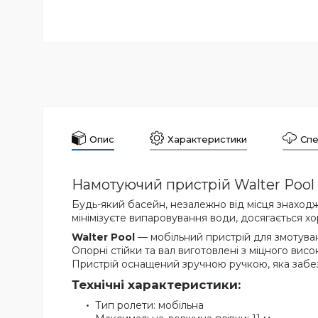
Опис
Характеристики
Спе
Намотуючий пристрій Walter Pool 
Будь-який басейн, незалежно від місця знаход
мінімізуєте випаровування води, досягається хо
Walter Pool
— мобільний пристрій для змотув
Опорні стійки та вал виготовлені з міцного висо
Пристрій оснащений зручною ручкою, яка забезп
Технічні характеристики:
Тип ролети: мобільна