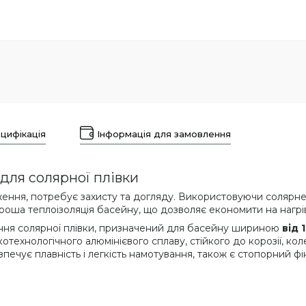
цифікація
Інформація для замовлення
для солярної плівки
ження, потребує захисту та догляду. Використовуючи солярне
роша теплоізоляція басейну, що дозволяє економити на нагріва
ання солярної плівки, призначений для басейну шириною
від 
котехнологічного алюмінієвого сплаву, стійкого до корозії, ко
ечує плавність і легкість намотування, також є стопорний фік