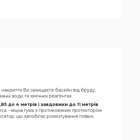
 накриття Ви захищаєте басейн від бруду,
нні води та хімічних реагентах.
1,85 до 4 метрів і завдовжки до 11 метрів
.
леса - міцна гума з протиковзким протектором.
сатор, що запобігає розмотування плівки.