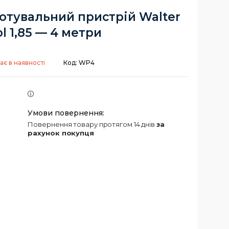
отувальний пристрій Walter
l 1,85 — 4 метри
ає в наявності
Код:
WP4
повернення товару протягом 14 днів
за
рахунок покупця