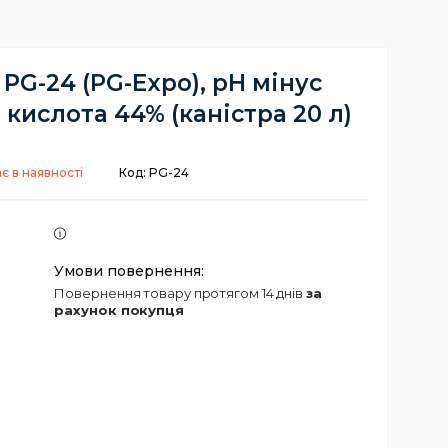
 PG-24 (PG-Expo), pH мінус
 кислота 44% (каністра 20 л)
є в наявності
Код:
PG-24
повернення товару протягом 14 днів
за
рахунок покупця