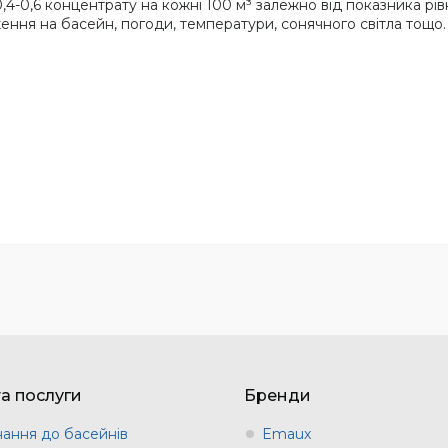
,4-0,6 концентрату на кожні 100 м³ залежно від показника рів
ння на басейн, погоди, температури, сонячного світла тощо.
та послуги
Бренди
ання до басейнів
Emaux