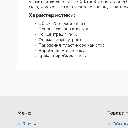
знизити значення pH на 0,1, необхідно додати 0
складу може змінюватися залежно від навантаже
Характеристики:
Об'єм: 20 л (вага 28 кг)
Основа: сірчана кислота
Концентрація: 44%
Форма випуску: рідина
Паковання: пластикова каністра
Виробник: Barchemicals
Країна-виробник: Італія
Меню
Товари 
Головна
Обладн