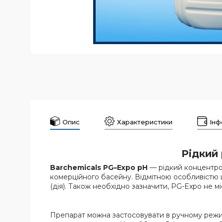
Опис
Характеристики
Інф
Рідкий 
Barchemicals PG–Expo pH
— рідкий концентров
комерційного басейну. Відмітною особливістю ц
(дія). Також необхідно зазначити, PG-Expo не мі
Препарат можна застосовувати в ручному режи