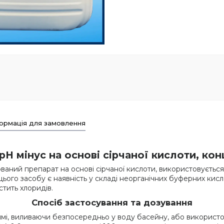
ормація для замовлення
pH мінус на основі сірчаної кислоти, ко
аний препарат на основі сірчаної кислоти, використовується
ього засобу є наявність у складі неорганічних буферних кис
стить хлоридів.
Спосіб застосування та дозування
мі, виливаючи безпосередньо у воду басейну, або використо