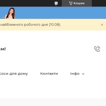
Кошик
 найближчого робочого дня (10.08).
ам!
асоси для дому
Контакти
Інфо