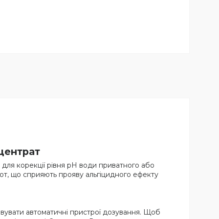
нцентрат
 для корекції рівня pH води приватного або
лот, що сприяють прояву альгіцидного ефекту
вувати автоматичні пристрої дозування. Щоб