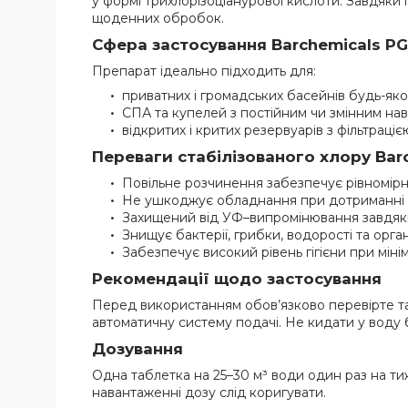
у формі трихлорізоціанурової кислоти. Завдяки
щоденних обробок.
Сфера застосування Barchemicals PG
Препарат ідеально підходить для:
приватних і громадських басейнів будь-яко
СПА та купелей з постійним чи змінним на
відкритих і критих резервуарів з фільтраціє
Переваги стабілізованого хлору Bar
Повільне розчинення забезпечує рівномірн
Не ушкоджує обладнання при дотриманні ін
Захищений від УФ–випромінювання завдяки
Знищує бактерії, грибки, водорості та орга
Забезпечує високий рівень гігієни при міні
Рекомендації щодо застосування
Перед використанням обов’язково перевірте та 
автоматичну систему подачі. Не кидати у вод
Дозування
Одна таблетка на 25–30 м³ води один раз на т
навантаженні дозу слід коригувати.