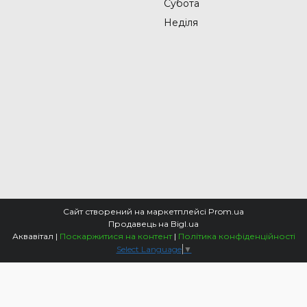
Субота
Неділя
Сайт створений на маркетплейсі
Prom.ua
Продавець на Bigl.ua
Аквавітал |
Поскаржитися на контент
|
Політика конфіденційності
Select Language
▼