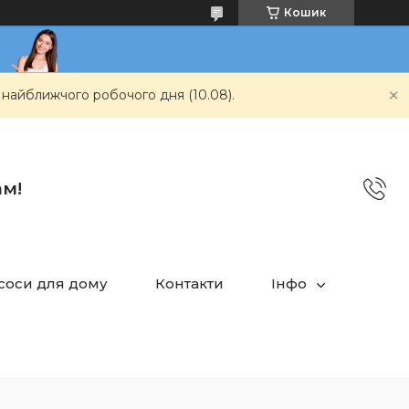
Кошик
 найближчого робочого дня (10.08).
ам!
асоси для дому
Контакти
Інфо