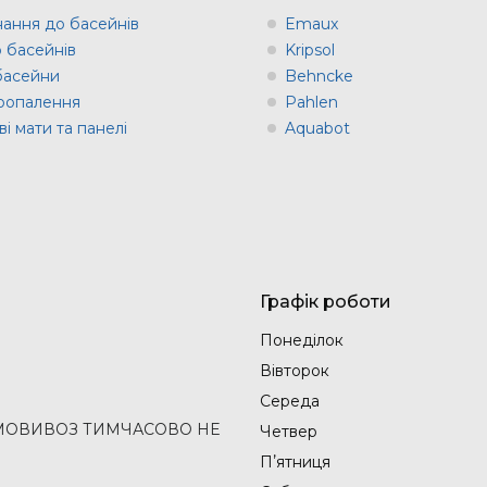
ання до басейнів
Emaux
о басейнів
Kripsol
 басейни
Behncke
оопалення
Pahlen
і мати та панелі
Aquabot
Графік роботи
Понеділок
Вівторок
Середа
2 (САМОВИВОЗ ТИМЧАСОВО НЕ
Четвер
Пʼятниця