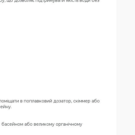
ру, що дозволяє підтримувати якість води без
 поміщати в поплавковий дозатор, скіммер або
ейну.
ні басейном або великому органічному