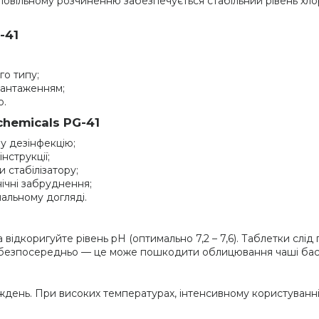
 повільному розчиненню забезпечується стабільний рівень хло
-41
го типу;
вантаженням;
ю.
chemicals PG-41
у дезінфекцію;
струкції;
 стабілізатору;
нічні забруднення;
мальному догляді.
відкоригуйте рівень pH (оптимально 7,2 – 7,6). Таблетки слід
у безпосередньо — це може пошкодити облицювання чаші бас
иждень. При високих температурах, інтенсивному користуван