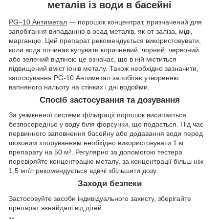
металів із води в басейні
PG–10 Антиметал
— порошок концентрат, призначений для
запобігання випаданню в осад металів, як-от заліза, міді,
марганцю. Цей препарат рекомендується використовувати,
коли вода починає купувати коричневий, чорний, червоний
або зелений відтінок: це означає, що в ній міститься
підвищений вміст іонів металу. Також необхідно зазначити,
застосування PG-10 Антиметал запобігає утворенню
вапняного нальоту на стінках і дні водойми.
Спосіб застосування та дозування
За увімкненої системи фільтрації порошок висипається
безпосередньо у воду біля форсунки, що подається. Під час
первинного заповнення басейну або додавання води перед
шоковим хлоруванням необхідно використовувати 1 кг
препарату на 50 м³. Регулярно за допомогою тестера
перевіряйте концентрацію металу, за концентрації більш ніж
1,5 мг/л рекомендується вдвічі збільшити дозу.
Заходи безпеки
Застосовуйте засоби індивідуального захисту, зберігайте
препарат якнайдалі від дітей.