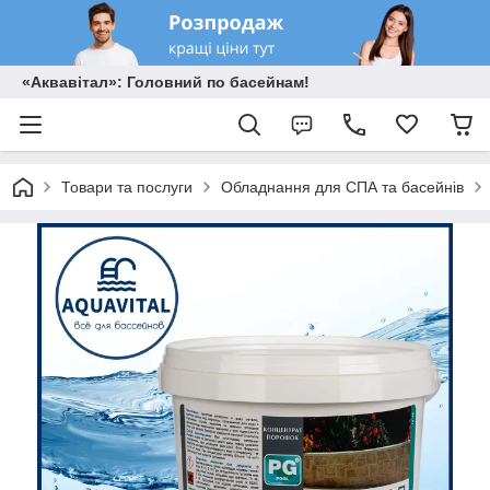
«Аквавітал»: Головний по басейнам!
Товари та послуги
Обладнання для СПА та басейнів