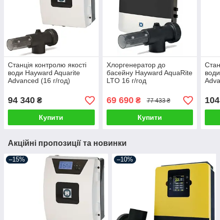
Станція контролю якості
Хлоргенератор до
Стан
води Hayward Aquarite
басейну Hayward AquaRite
води
Advanced (16 г/год)
LTO 16 г/год
Adva
94 340
69 690
104
₴
₴
77 433 ₴
Купити
Купити
Акційні пропозиції та новинки
–15%
–10%