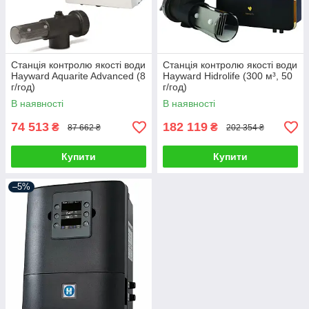
Станція контролю якості води
Станція контролю якості води
Hayward Aquarite Advanced (8
Hayward Hidrolife (300 м³, 50
г/год)
г/год)
В наявності
В наявності
74 513
182 119
₴
₴
87 662 ₴
202 354 ₴
Купити
Купити
–5%