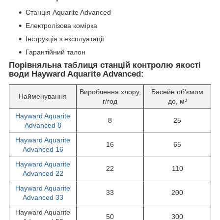
Станція Aquarite Advanced
Електролізова комірка
Інструкція з експлуатації
Гарантійний талон
Порівняльна таблиця станцій контролю якості
води Hayward Aquarite Advanced:
Вироблення хлору,
Басейн об'ємом
Найменування
г/год
до, м³
Hayward Aquarite
8
25
Advanced 8
Hayward Aquarite
16
65
Advanced 16
Hayward Aquarite
22
110
Advanced 22
Hayward Aquarite
33
200
Advanced 33
Hayward Aquarite
50
300