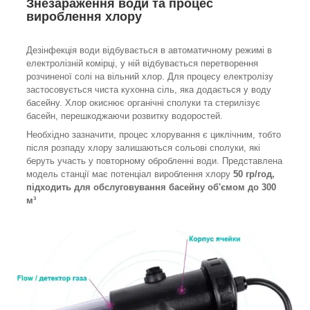
Знезараження води та процес
вироблення хлору
Дезінфекція води відбувається в автоматичному режимі в
електролізній комірці, у ній відбувається перетворення
розчиненої солі на вільний хлор. Для процесу електролізу
застосовується чиста кухонна сіль, яка додається у воду
басейну. Хлор окиснює органічні сполуки та стерилізує
басейн, перешкоджаючи розвитку водоростей.
Необхідно зазначити, процес хлорування є циклічним, тобто
після розпаду хлору залишаються сольові сполуки, які
беруть участь у повторному обробленні води. Представлена
модель станції має потенціал вироблення хлору
50 гр/год,
підходить для обслуговування басейну об'ємом до 300
м³