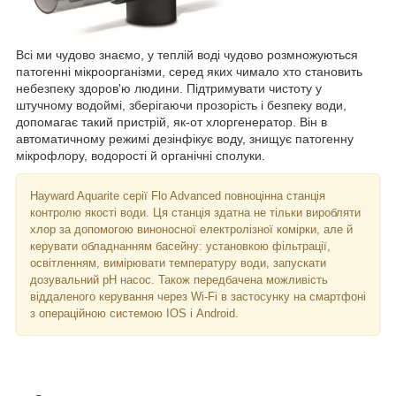
Всі ми чудово знаємо, у теплій воді чудово розмножуються
патогенні мікроорганізми, серед яких чимало хто становить
небезпеку здоров'ю людини. Підтримувати чистоту у
штучному водоймі, зберігаючи прозорість і безпеку води,
допомагає такий пристрій, як-от хлоргенератор. Він в
автоматичному режимі дезінфікує воду, знищує патогенну
мікрофлору, водорості й органічні сполуки.
Hayward Aquarite серії Flo Advanced повноцінна станція
контролю якості води. Ця станція здатна не тільки виробляти
хлор за допомогою виноносної електролізної комірки, але й
керувати обладнанням басейну: установкою фільтрації,
освітленням, вимірювати температуру води, запускати
дозувальний pH насос. Також передбачена можливість
віддаленого керування через Wi-Fi в застосунку на смартфоні
з операційною системою IOS і Android.