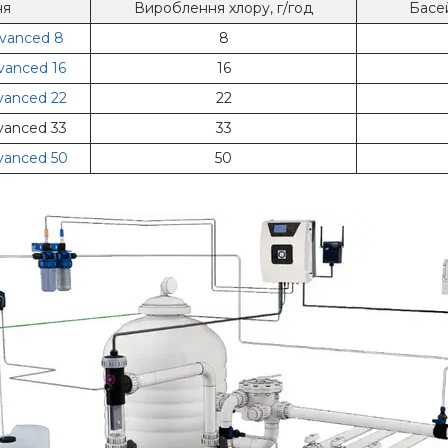
ня
Вироблення хлору, г/год
Басей
dvanced 8
8
vanced 16
16
vanced 22
22
vanced 33
33
vanced 50
50