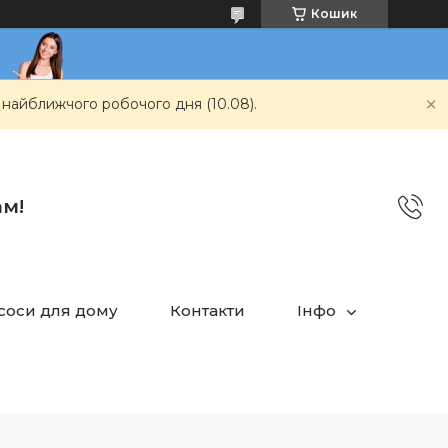
Кошик
 найближчого робочого дня (10.08).
ам!
асоси для дому
Контакти
Інфо