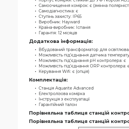
Корпус комірки: стійкий до УФ і корозії AB
Самоочищення комірок: є (змінна полярніст
Самодіагностика: є
Ступінь захисту: IP65
Виробник: Hayward
Країна-виробник: Іспанія
Гарантія: 12 місяців
Додаткова інформація:
Вбудований трансформатор для освітлювал
Можливість під'єднання датчика температу
Можливість під'єднання pH контролера: є
Можливість під'єднання ORP контролера: 
Керування Wifi: є (опція)
Комплектація:
Станція Aquarite Advanced
Електролізова комірка
Інструкція з експлуатації
Гарантійний талон
Порівняльна таблиця станцій контр
Порівняльна таблиця станцій контро