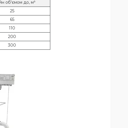
н об'ємом до, м³
25
65
110
200
300