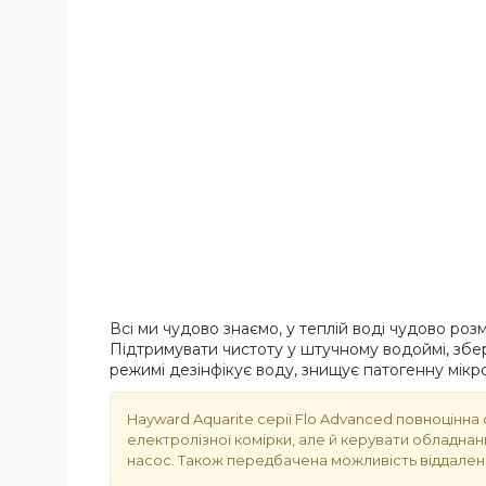
Всі ми чудово знаємо, у теплій воді чудово ро
Підтримувати чистоту у штучному водоймі, збер
режимі дезінфікує воду, знищує патогенну мікро
Hayward Aquarite серії Flo Advanced повноцінна
електролізної комірки, але й керувати обладнан
насос. Також передбачена можливість віддалено