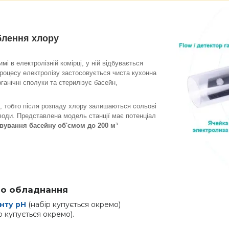
блення хлору
і в електролізній комірці, у ній відбувається
процесу електролізу застосовується чиста кухонна
ганічні сполуки та стерилізує басейн,
, тобто після розпаду хлору залишаються сольові
 води. Представлена модель станції має потенціал
овування басейну об'ємом до 200 м³
го обладнання
нту pH
(набір купується окремо)
р купується окремо).