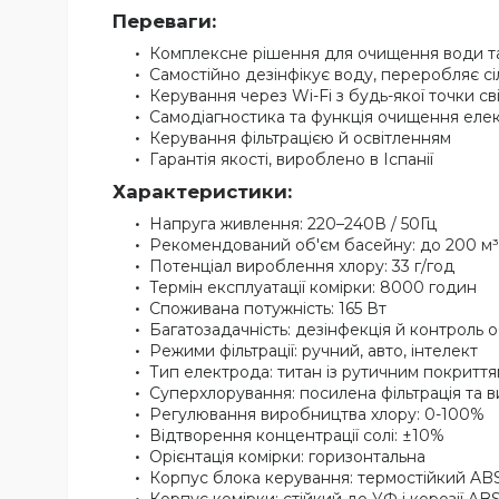
Переваги:
Комплексне рішення для очищення води т
Самостійно дезінфікує воду, переробляє сі
Керування через Wi-Fi з будь-якої точки св
Самодіагностика та функція очищення еле
Керування фільтрацією й освітленням
Гарантія якості, вироблено в Іспанії
Характеристики:
Напруга живлення: 220–240В / 50Гц
Рекомендований об'єм басейну: до 200 м³
Потенціал вироблення хлору: 33 г/год
Термін експлуатації комірки: 8000 годин
Споживана потужність: 165 Вт
Багатозадачність: дезінфекція й контроль
Режими фільтрації: ручний, авто, інтелект
Тип електрода: титан із рутичним покритт
Суперхлорування: посилена фільтрація та 
Регулювання виробництва хлору: 0-100%
Відтворення концентрації солі: ±10%
Орієнтація комірки: горизонтальна
Корпус блока керування: термостійкий AB