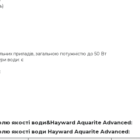
S
ь)
ьних приладів, загальною потужністю до 50 Вт
ри води: є
є
олю якості води&Hayward Aquarite Advanced:
лю якості води Hayward Aquarite Advanced: