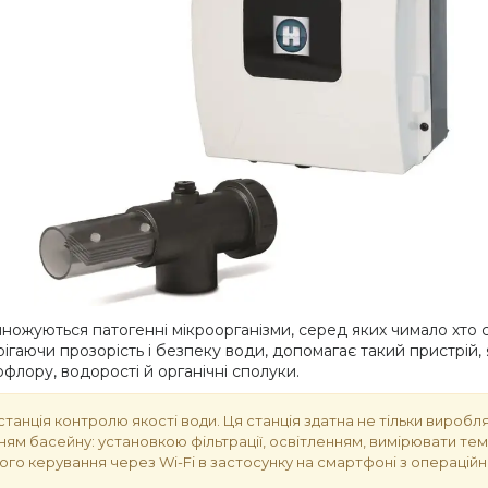
змножуються патогенні мікроорганізми, серед яких чимало хт
ігаючи прозорість і безпеку води, допомагає такий пристрій,
флору, водорості й органічні сполуки.
 станція контролю якості води. Ця станція здатна не тільки виро
ням басейну: установкою фільтрації, освітленням, вимірювати те
го керування через Wi-Fi в застосунку на смартфоні з операційн