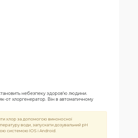
о становить небезпеку здоров'ю людини.
 як-от хлоргенератор. Він в автоматичному
бляти хлор за допомогою виноносної
мпературу води, запускати дозувальний pH
ою системою IOS і Android.