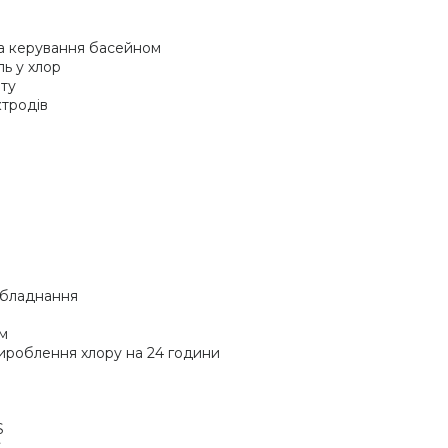
а керування басейном
ль у хлор
іту
ктродів
 обладнання
ям
вироблення хлору на 24 години
S