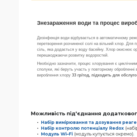
Знезараження води та процес виро
Дезінфекція води відбувається в автоматичному режим
перетворення розчиненої солі на вільний хлор. Для 
сіль, яка додається у воду басейну. Хлор окиснює ор
перешкоджаючи розвитку водоростей.
Необхідно зазначити, процес хлорування є циклічним
сполуки, які беруть участь у повторному обробленні
вироблення хлору
33 гр/год, підходить для обслуг
Можливість під'єднання додатково
Набір вимірювання та дозування реаге
Набір контролю потенціалу Redox
(набі
Модуль Wi–Fi
(модуль купується окремо).