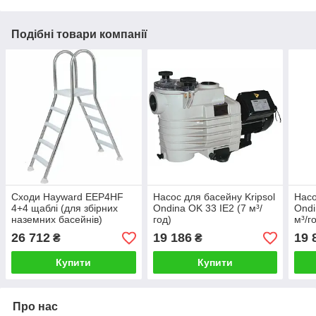
Подібні товари компанії
Сходи Hayward EEP4HF
Насос для басейну Kripsol
Насо
4+4 щаблі (для збірних
Ondina OK 33 IE2 (7 м³/
Ondi
наземних басейнів)
год)
м³/г
26 712
19 186
19 
₴
₴
Купити
Купити
Про нас