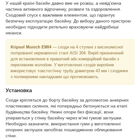
У нашій країні басейн давно вже не розкіш, а невід'ємна
частина активного відпочинку, розваги та оздоровлення.
Сходовий спуск є важливим елементом, що гарантує
безпечну експлуатацію басейну. До вибору даного пристрою
необхідно підходити ретельно враховуючи найдрібніші
нюанси.
Kripsol Munich EMI4
— сходи на 4 ступені з високоякісної
полірованої нержавіючої сталі AISI 304. Виріб призначений
для встановлення в приватний або комерційний басейн з
переливним жолобом. У виготовленні сходів виробник
використовує товстостінну трубу діаметром 43 мм і сходинки
з полімерними накладками що протиковзають.
Установка
Сходи кріпляться до борту басейну за допомогою анкерних
пластикових склянок, які попередньо бетонуються на етапі
будівництва басейну. Нижні опори без фіксації, вони
упираються у стінку басейну через м'які гумові заглушки.
Необхідно зазначити, використання гуми у виготовленні
опорних заглушок запобігає пошкодженню облицювання
стіни.