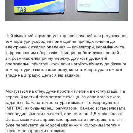
Цей кімнатний терморегулятор призначений для регулювання
температури усередині приміщення при підключенні до
електричних джерел опалення — конвектори, керамічним та
інфрачервоним обігрівачів. Принцип роботи дуже простий —
він розмикає електричну мережу, до якої підключені
опалювальні пристрої, коли вони нагріють кімнату до бажаної
температури, і включає мережу, коли температура в кімнаті
впаде на 1 градус Цельсія від заданої.
Монтується на стіну, дуже простий і легкий в експлуатації. На
передній частині термостата є коліща, за допомогою якого
задається бажана температура в кімнаті. Терморегулятор
IMIT TA3, як будь-які інші регулятори, бажано встановлювати
посередині кімнати на висоті, але не менш 1,5 м від підлоги.
Це дає можливість правильно працювати пристрою, т. к. він
буде перебувати на кордоні між нижнім холодним і теплим
верхнім повітряними потоками.