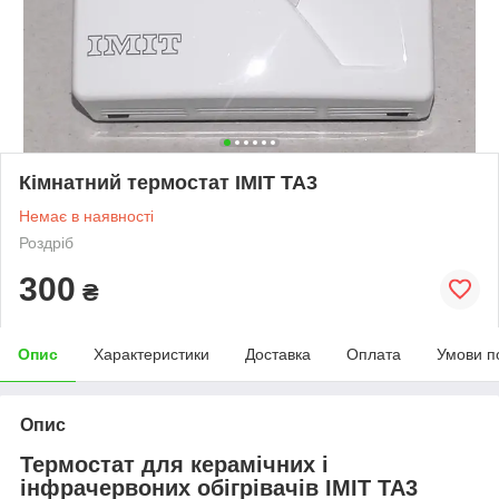
Кімнатний термостат IMIT TA3
Немає в наявності
Роздріб
300
₴
Опис
Характеристики
Доставка
Оплата
Умови п
Опис
Термостат для керамічних і
інфрачервоних обігрівачів IMIT TA3