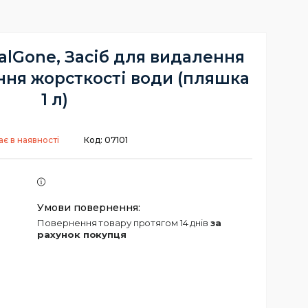
talGone, Засіб для видалення
ння жорсткості води (пляшка
1 л)
є в наявності
Код:
07101
повернення товару протягом 14 днів
за
рахунок покупця