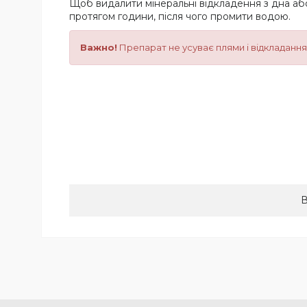
Щоб видалити мінеральні відкладення з дна аб
протягом години, після чого промити водою.
Важно!
Препарат не усуває плями і відкладанн
В