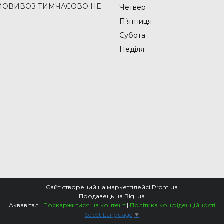
2 (САМОВИВОЗ ТИМЧАСОВО НЕ
Четвер
Пʼятниця
Субота
Неділя
Сайт створений на маркетплейсі
Prom.ua
Продавець на Bigl.ua
Аквавітал |
Поскаржитися на контент
|
Політика конфіденційності
Select Language
▼