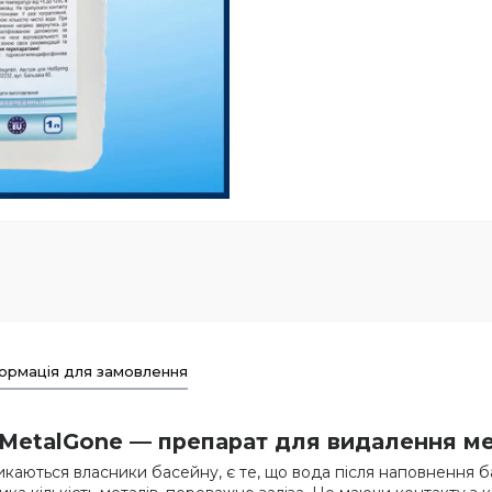
ормація для замовлення
l MetalGone — препарат для видалення ме
аються власники басейну, є те, що вода після наповнення ба