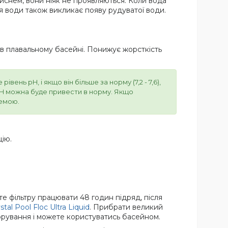
 киснем, вони ніяк не проявляються. Коли вода
я води також викликає появу рудуватої води.
 в плавальному басейні. Понижує жорсткість
нь pH, і якщо він більше за норму (7,2 - 7,6),
 pH можна буде привести в норму. Якщо
хемою.
цію.
те фільтру працювати 48 годин підряд, після
stal Pool Floc Ultra Liquid
. Прибрати великий
лорування і можете користуватись басейном.