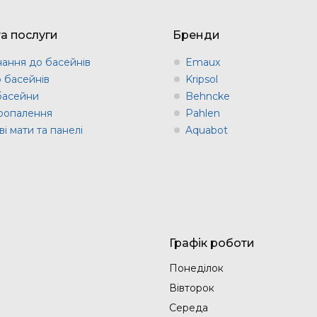
та послуги
Бренди
ання до басейнів
Emaux
о басейнів
Kripsol
 басейни
Behncke
оопалення
Pahlen
і мати та панелі
Aquabot
Графік роботи
Понеділок
Вівторок
Середа