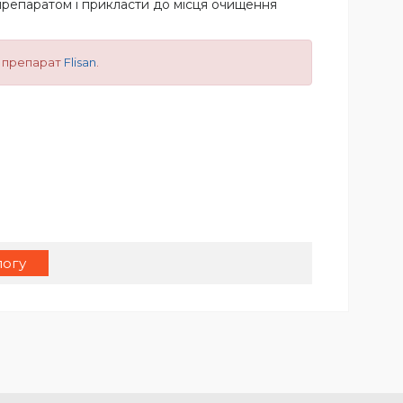
препаратом і прикласти до місця очищення
й препарат
Flisan
.
логу