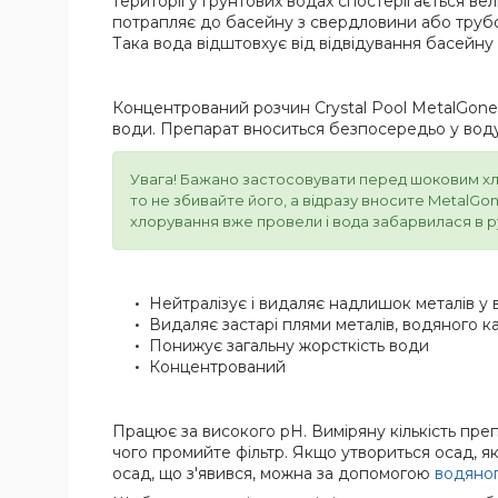
території у ґрунтових водах спостерігається вел
потрапляє до басейну з свердловини або трубоп
Така вода відштовхує від відвідування басейну 
Концентрований розчин Crystal Pool MetalGone
води. Препарат вноситься безпосередьо у воду, 
Увага! Бажано застосовувати перед шоковим хлору
то не збивайте його, а відразу вносите MetalGo
хлорування вже провели і вода забарвилася в р
Нейтралізує і видаляє надлишок металів у в
Видаляє застарі плями металів, водяного к
Понижує загальну жорсткість води
Концентрований
Працює за високого pH. Виміряну кількість преп
чого промийте фільтр. Якщо утвориться осад, 
осад, що з'явився, можна за допомогою
водяно