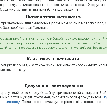
ика кількість металів, переважно заліза. Не маючи контакту з
роводу, виникає реакція, і залізо випадає в осад. Хлоруванн
будь - кого, навіть найпривабливішої людини.
Призначення препарату:
 призначений для видалення розчинених іонів металів з води
без необхідності її зливати.
ванням. Як тільки наповнили басейн свіжою водою - виміряйте ріве
ne. Після завершення процесу видалення металів (близько 2 діб)
удий колір - проводьте процедуру видалення металів за тією ж с
Властивості препарата:
оді (железо, мідь), а також зменшує кількість розчинного каль
аменю, вапняку.
Дозування і застосування:
арату влийте по борту басейну при включеній фільтрації. Дай
який не затримує фільтрування, скористайтеся флокулянтом
Cry
го пилососу
. Після чого нормалізуйте рівень pH, проводьте х