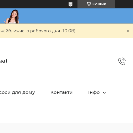
Кошик
 найближчого робочого дня (10.08).
ам!
асоси для дому
Контакти
Інфо