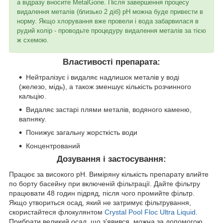
а відразу вносите MetalGone. Після завершення процесу
видалення металів (близько 2 діб) pH можна буде привести в
норму. Якщо хлорування вже провели і вода забарвилася в
рудий колір - проводьте процедуру видалення металів за тією
ж схемою.
Властивості препарата:
Нейтралізує і видаляє надлишок металів у воді
(железо, мідь), а також зменшує кількість розчинного
кальцію.
Видаляє застарі плями металів, водяного каменю,
вапняку.
Понижує загальну жорсткість води
Концентрований
Дозування і застосування:
Працює за високого pH. Виміряну кількість препарату влийте
по борту басейну при включеній фільтрації. Дайте фільтру
працювати 48 годин підряд, після чого промийте фільтр.
Якщо утвориться осад, який не затримує фільтрування,
скористайтеся флокулянтом
Crystal Pool Floc Ultra Liquid
.
Прибрати великий осад, що з'явився, можна за допомогою