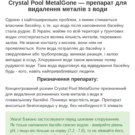
Crystal Pool MetalGone — препарат для
видалення металів з води
Однією з найпоширеніших проблем, з якими стикаються
власники басейну, є те, що вода після наповнення басейну
стала рудою. В Україні, майже по всій території у ґрунтових
водах спостерігається велика кількість металів, переважно
заліза. Не маючи контакту з киснем, вони ніяк не
проявляються. Коли вода потрапляє до басейну з
свердловини або трубопроводу, виникає реакція, і залізо
випадає в осад. Хлорування води також викликає появу
рудуватої води. Така вода відштовхує від відвідування басейну
будь - кого, навіть найпривабливішої людини.
Призначення препарату:
Концентрований розчин Crystal Pool MetalGone призначений
для видалення розчинених іонів металів з води в
плавальному басейні. Понижує жорсткість води. Препарат
вноситься безпосередьо у воду, без необхідності її зливати.
Увага! Бажано застосовувати перед шоковим хлоруванням.
Як тільки наповнили басейн свіжою водою - виміряйте рівень
pH, і якщо він більше за норму (7,2 - 7,6), то не збивайте його,