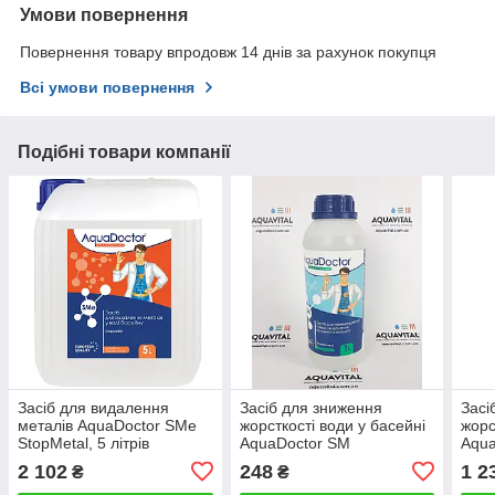
Умови повернення
Повернення товару впродовж 14 днів за рахунок покупця
Всі умови повернення
Подібні товари компанії
Засіб для видалення
Засіб для зниження
Засі
металів AquaDoctor SMe
жорсткості води у басейні
жорс
StopMetal, 5 літрів
AquaDoctor SM
Aqu
StopMineral (1 л)
Stop
2 102
248
1 2
₴
₴