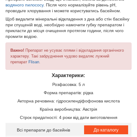
водяного пилососу
. Після чого нормалізуйте рівень pH,
проводьте хлорування і можете користуватись басейном.
Щоб видалити мінеральні відкладення з дна або стін басейну
при спущеній воді, необхідно намочити губку препаратом і
прикласти до місця очищення протягом години, після чого
промити водою.
Важно!
Препарат не усуває плями і відкладання органічного
характеру. Такі забруднення чудово видаляє лужний
препарат
Flisan
.
Характерики:
Розфасовка: 5 л
Форма препаратів: рідка
Акторна речовина: гідросилендіфофонова кислота
Країна виробництва: Австрія
Строк придатності: 4 роки від дати виготовлення
До каталогу
Всі препарати до басейнів