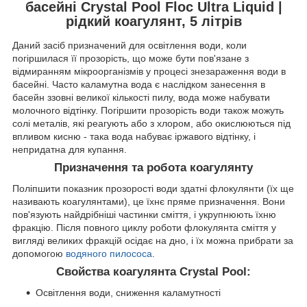
басейні Crystal Pool Floc Ultra Liquid |
рідкий коагулянт, 5 літрів
Даний засіб призначений для освітлення води, коли
погіршилася її прозорість, що може бути пов'язане з
відмиранням мікроорганізмів у процесі знезараження води в
басейні. Часто каламутна вода є наслідком занесення в
басейн ззовні великої кількості пилу, вода може набувати
молочного відтінку. Погіршити прозорість води також можуть
солі металів, які реагують або з хлором, або окислюються під
впливом кисню - така вода набуває іржавого відтінку, і
непридатна для купання.
Призначення та робота коагулянту
Поліпшити показник прозорості води здатні флокулянти (їх ще
називають коагулянтами), це їхнє пряме призначення. Вони
пов'язують найдрібніші частинки сміття, і укрупнюють їхню
фракцію. Після повного циклу роботи флокулянта сміття у
вигляді великих фракцій осідає на дно, і їх можна прибрати за
допомогою
водяного пилососа
.
Свойства коагулянта Crystal Pool:
Освітлення води, сниження каламутності