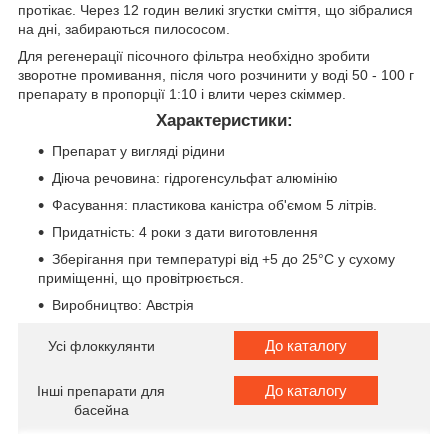
протікає. Через 12 годин великі згустки сміття, що зібралися
на дні, забираються пилососом.
Для регенерації пісочного фільтра необхідно зробити
зворотне промивання, після чого розчинити у воді 50 - 100 г
препарату в пропорції 1:10 і влити через скіммер.
Характеристики:
Препарат у вигляді рідини
Діюча речовина: гідрогенсульфат алюмінію
Фасування: пластикова каністра об'ємом 5 літрів.
Придатність: 4 роки з дати виготовлення
Зберігання при температурі від +5 до 25°C у сухому
приміщенні, що провітрюється.
Виробництво: Австрія
До каталогу
Усі флоккулянти
До каталогу
Інші препарати для
басейна