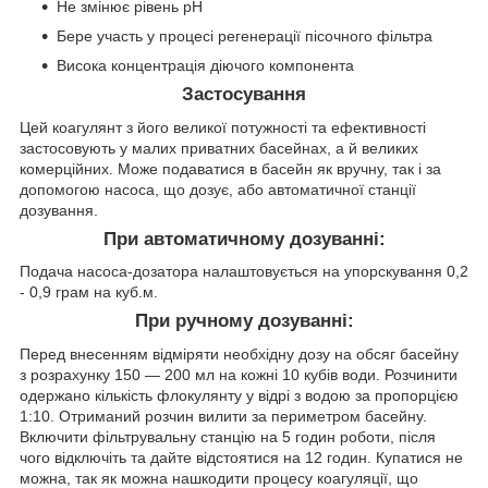
Не змінює рівень pH
Бере участь у процесі регенерації пісочного фільтра
Висока концентрація діючого компонента
Застосування
Цей коагулянт з його великої потужності та ефективності
застосовують у малих приватних басейнах, а й великих
комерційних. Може подаватися в басейн як вручну, так і за
допомогою насоса, що дозує, або автоматичної станції
дозування.
При автоматичному дозуванні:
Подача насоса-дозатора налаштовується на упорскування 0,2
- 0,9 грам на куб.м.
При ручному дозуванні:
Перед внесенням відміряти необхідну дозу на обсяг басейну
з розрахунку 150 — 200 мл на кожні 10 кубів води. Розчинити
одержано кількість флокулянту у відрі з водою за пропорцією
1:10. Отриманий розчин вилити за периметром басейну.
Включити фільтрувальну станцію на 5 годин роботи, після
чого відключіть та дайте відстоятися на 12 годин. Купатися не
можна, так як можна нашкодити процесу коагуляції, що