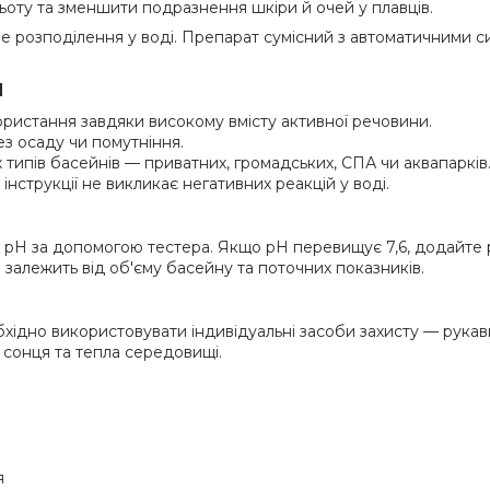
ьоту та зменшити подразнення шкіри й очей у плавців.
не розподілення у воді. Препарат сумісний з автоматичними 
d
истання завдяки високому вмісту активної речовини.
з осаду чи помутніння.
 типів басейнів — приватних, громадських, СПА чи аквапарків
інструкції не викликає негативних реакцій у воді.
pH за допомогою тестера. Якщо pH перевищує 7,6, додайте ре
я залежить від об'єму басейну та поточних показників.
бхідно використовувати індивідуальні засоби захисту — рукави
 сонця та тепла середовищі.
я