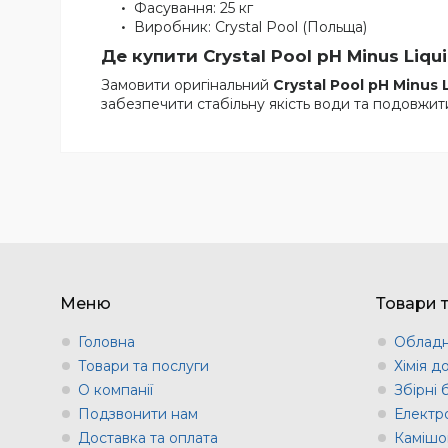
Фасування: 25 кг
Виробник: Crystal Pool (Польща)
Де купити Crystal Pool pH Minus Liquid
Замовити оригінальний
Crystal Pool pH Minus 
забезпечити стабільну якість води та подовжи
Меню
Товари 
Головна
Обладн
Товари та послуги
Хімія д
О компанії
Збірні
Подзвонити нам
Електр
Доставка та оплата
Камішов