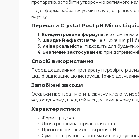
препаратів, запобігти утворенню вапняного нал
Рідка форма забезпечує миттєву дію і рівномір
вручну.
Переваги Crystal Pool pH Minus Liqui
Концентрована формула:
економне викор
Швидкий ефект:
негайне зниження pH бе
Універсальність:
підходить для будь-яких
Безпечне застосування:
при дотриманні 
Спосіб використання
Перед додаванням препарату перевірте рівень 
Liquid відповідно до інструкції. Точне дозуванн
Запобіжні заходи
Оскільки препарат містить сірчану кислоту, нео
недоступному для дітей місці, у захищеному від
Характеристики
Форма: рідина
Діюча речовина: сірчана кислота
Призначення: зниження рівня pH
Сумісність: ручне та автоматичне дозуванн