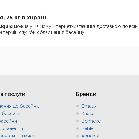
, 25 кг в Україні
Liquid
можна у нашому інтернет-магазині з доставкою по всій У
ти термін служби обладнання басейну.
та послуги
Бренди
ання до басейнів
Emaux
о басейнів
Kripsol
 басейни
Behncke
оопалення
Pahlen
і мати та панелі
Aquabot