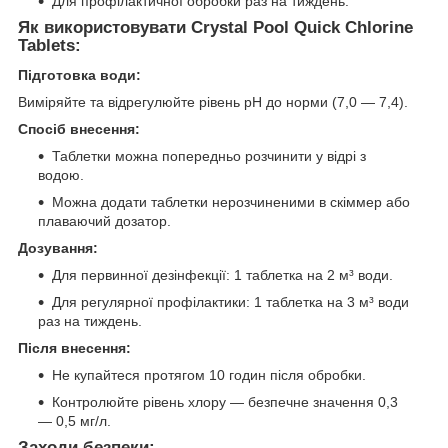
Для профілактичної обробки раз на тиждень.
Як використовувати Crystal Pool Quick Chlorine
Tablets:
Підготовка води:
Виміряйте та відрегулюйте рівень pH до норми (7,0 — 7,4).
Спосіб внесення:
Таблетки можна попередньо розчинити у відрі з
водою.
Можна додати таблетки нерозчиненими в скіммер або
плаваючий дозатор.
Дозування:
Для первинної дезінфекції: 1 таблетка на 2 м³ води.
Для регулярної профілактики: 1 таблетка на 3 м³ води
раз на тиждень.
Після внесення:
Не купайтеся протягом 10 годин після обробки.
Контролюйте рівень хлору — безпечне значення 0,3
— 0,5 мг/л.
Заходи безпеки: