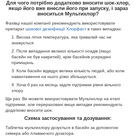
Для чого потрібно додатково вносити шок-хлор,
якщо його вже внесли його при запуску, і зараз
вноситься Мультихлор?
Фахівці нашої компанії рекомендують використовувати
препарат
шокової дезінфекції Хлорфаст
в таких випадках:
Висока літня температура, яка тривалий час не
знижується.
Після випадання великої кількості опадів (якщо
басейн не був накритий), крім басейнів усередині
приміщень.
Коли басейн відвідує велика кількість людей, або коли
навантаження на нього різко збільшується.
Хоча б раз на місяць задля підтримки рівня вільного
хлору.
Ще раз: Ви можете використовувати Мультихлор на етапі
підтримки, але перераховані вище випадки рекомендують
додатково вносити шок.
Схема застосування та дозування:
Таблетка мультихлору дозується в басейн за допомогою
скімера або плаваючого дозатора.