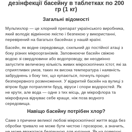
дезінфекції басейну в таблетках по 200
гр (1 кг)
Загальні відомості
Мультихлор — це хлорний препарат українського виробника,
який володіє відмінною якістю і безпекою у використанні,
перевірений на багатьох басейнах у нашій країні.
Басейн, як водне середовище, схильний до постійної атаці з
боку різних мікроорганізмів. Заповнюючи басейн свіжою
водою зі свердловини або водопроводу, ви неодмінно
запустите величезну кількість живих мікроскопічних істот, які за
сприятливих умов, таких як висока температура і наявність
забруднень з боку тих, що купаються, почнуть процес
безперервного розмноження. У відкритий басейн на вулиці з
вітром буде потрапляти бруд, віруси і спори водоростей. Як
не крути, але вода — одне з тих місць, де мікрофлора та
мікрофауна відчуває себе краще, ніж поза водного
середовища.
Навіщо басейну потрібен хлор?
Саме з причини великої любові мікроскопічної життя вода без
обробки тривало не може бути чистою і прозорою, а значить,
не може вважатися безпечною для купання. Як на поверхні,