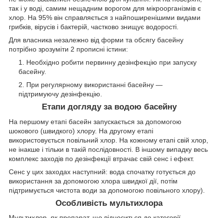
так і у воді, самим нещадним ворогом для мікроорганізмів є
хлор. На 95% він справляється з найпоширенішими видами
грибків, вірусів і бактерій, частково знищує водорості.
Для власника незалежно від форми та обсягу басейну
потрібно зрозуміти 2 прописні істини:
Необхідно робити первинну дезінфекцію при запуску
басейну.
При регулярному використанні басейну —
підтримуючу дезінфекцію.
Етапи догляду за водою басейну
На першому етапі басейн запускається за допомогою
шокового (швидкого) хлору. На другому етапі
використовується повільний хлор. На кожному етапі свій хлор,
не інакше і тільки в такій послідовності. В іншому випадку весь
комплекс заходів по дезінфекції втрачає свій сенс і ефект.
Сенс у цих заходах наступний: вода спочатку готується до
використання за допомогою хлора швидкої дії, потім
підтримується чистота води за допомогою повільного хлору).
Особливість мультихлора
Мультихлор, як препарат, що відноситься до категорії