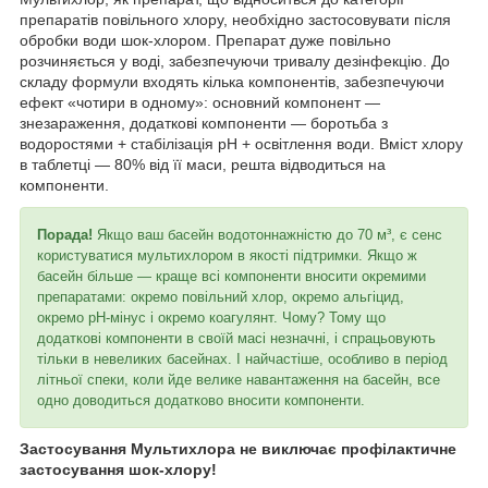
препаратів повільного хлору, необхідно застосовувати після
обробки води шок-хлором. Препарат дуже повільно
розчиняється у воді, забезпечуючи тривалу дезінфекцію. До
складу формули входять кілька компонентів, забезпечуючи
ефект «чотири в одному»: основний компонент —
знезараження, додаткові компоненти — боротьба з
водоростями + стабілізація pH + освітлення води. Вміст хлору
в таблетці — 80% від її маси, решта відводиться на
компоненти.
Порада!
Якщо ваш басейн водотоннажністю до 70 м³, є сенс
користуватися мультихлором в якості підтримки. Якщо ж
басейн більше — краще всі компоненти вносити окремими
препаратами: окремо повільний хлор, окремо альгіцид,
окремо pH-мінус і окремо коагулянт. Чому? Тому що
додаткові компоненти в своїй масі незначні, і спрацьовують
тільки в невеликих басейнах. І найчастіше, особливо в період
літньої спеки, коли йде велике навантаження на басейн, все
одно доводиться додатково вносити компоненти.
Застосування Мультихлора не виключає профілактичне
застосування шок-хлору!