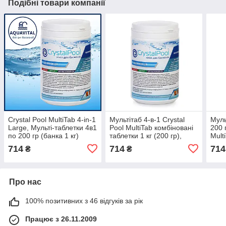
Подібні товари компанії
Crystal Pool MultiTab 4-in-1
Мультітаб 4-в-1 Crystal
Муль
Large, Мульті-таблетки 4в1
Pool MultiTab комбіновані
200 
по 200 гр (банка 1 кг)
таблетки 1 кг (200 гр),
Multi
Хімія для басейнів Крістал
714
714
714
₴
₴
Пул
Про нас
100% позитивних з 46 відгуків за рік
Працює з 26.11.2009