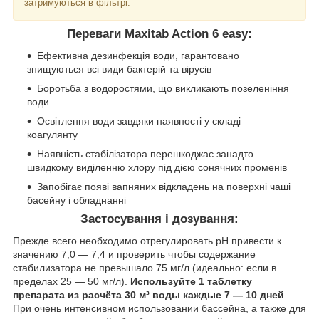
затримуються в фільтрі.
Переваги Maxitab Action 6 easy:
Ефективна дезинфекція води, гарантовано
знищуються всі види бактерій та вірусів
Боротьба з водоростями, що викликають позеленіння
води
Освітлення води завдяки наявності у складі
коагулянту
Наявність стабілізатора перешкоджає занадто
швидкому виділенню хлору під дією сонячних променів
Запобігає появі вапняних відкладень на поверхні чаші
басейну і обладнанні
Застосування і дозування:
Прежде всего необходимо отрегулировать рН привести к
значению 7,0 — 7,4 и проверить чтобы содержание
стабилизатора не превышало 75 мг/л (идеально: если в
пределах 25 — 50 мг/л).
Используйте 1 таблетку
препарата из расчёта 30 м³ воды каждые 7 — 10 дней
.
При очень интенсивном использовании бассейна, а также для