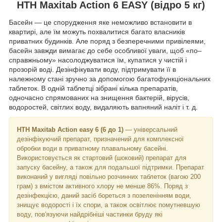
HTH Maxitab Action 6 EASY (відро 5 кг)
Басейн — це спорудження яке неможливо встановити в
квартирі, але їм можуть похвалитися багато власників
приватних будинків. Але поряд з безперечними привілеями,
басейн завжди вимагає до себе особливої уваги, щоб «по–
справжньому» насолоджуватися їм, купатися у чистій і
прозорій воді. Дезінфікувати воду, підтримувати її в
належному стані зручно за допомогою багатофункціональних
таблеток. В одній таблетці зібрані кілька препаратів,
одночасно спрямованих на знищення бактерій, вірусів,
водоростей, світлих воду, видаляють вапняний наліт і т. д.
HTH Maxitab Action easy 6 (6 до 1)
— універсальний
дезінфікуючий препарат, призначений для комплексної
обробки води в приватному плавальному басейні.
Використовується як стартовий (шоковий) препарат для
запуску басейну, а також для подальшої підтримки. Препарат
виконаний у вигляді повільно розчинних таблеток (вагою 200
грам) з вмістом активного хлору не менше 86%. Поряд з
дезінфекцією, даний засіб бореться з позеленінням води,
знищує водорості і їх спори, а також освітлює помутневшую
воду, пов'язуючи найдрібніші частинки бруду які