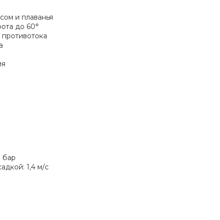
сом и плаванья
ота до 60°
 противотока
а
ия
1 бар
дкой: 1,4 м/с