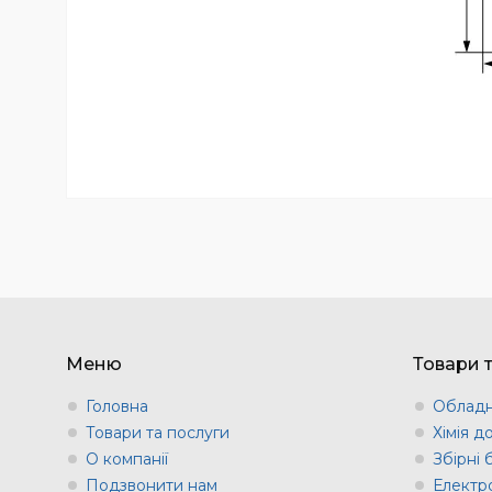
Меню
Товари 
Головна
Обладн
Товари та послуги
Хімія д
О компанії
Збірні
Подзвонити нам
Електр