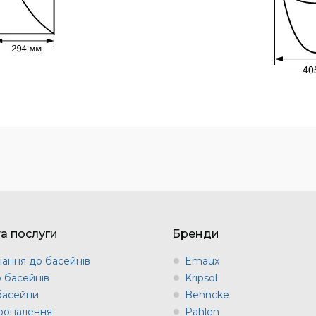
та послуги
Бренди
ання до басейнів
Emaux
о басейнів
Kripsol
 басейни
Behncke
оопалення
Pahlen