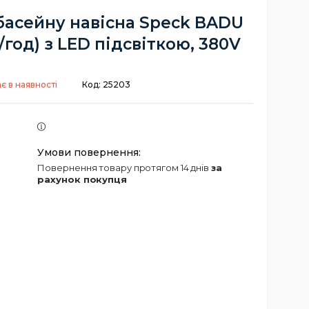
басейну навісна Speck BADU
м³/год) з LED підсвіткою, 380V
є в наявності
Код:
25203
повернення товару протягом 14 днів
за
рахунок покупця