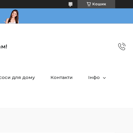
Кошик
ам!
асоси для дому
Контакти
Інфо