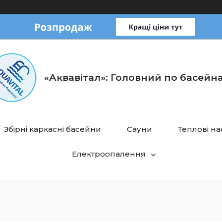
«Аквавітал»: Головний по басейн
Збірні каркасні басейни
Сауни
Теплові н
Електроопалення