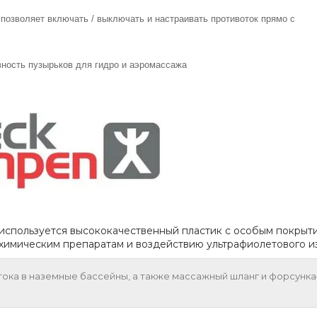
позволяет включать / выключать и настраивать противоток прямо с
вность пузырьков для гидро и аэромассажа
la используется высококачественный пластик с особым покры
 химическим препаратам и воздействию ультрафиолетового и
тока в наземные бассейны, а также массажный шланг и форсунк