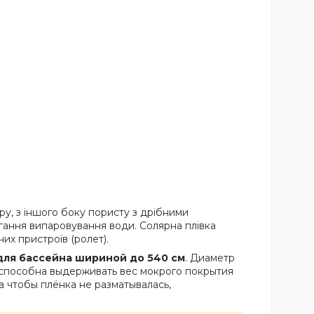
ру, з іншого боку пористу з дрібними
гання випаровування води. Солярна плівка
них пристроїв (ролет).
для бассейна шириной до 540 см
. Диаметр
 способна выдерживать вес мокрого покрытия
 чтобы плёнка не разматывалась,