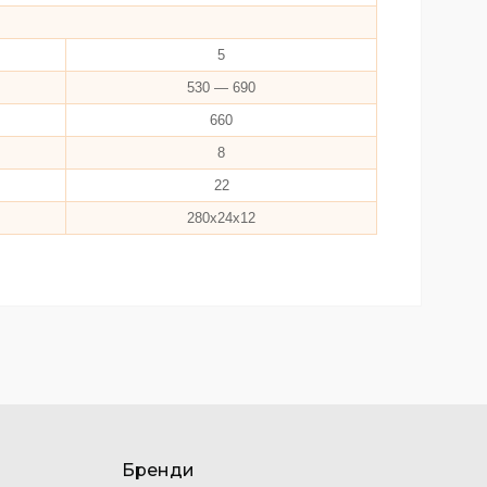
5
530 — 690
660
8
22
280х24х12
Бренди