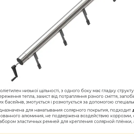
ліетилен низької щільності, з одного боку має гладку структу
еження тепла, захист від потрапляння різного сміття, запобі
их басейнів, змотується і розмотується за допомогою спеціаль
едназначена для наматывания солярного покрытия, подходит
ированного алюминия, не подвержена воздействию коррозии,
абором эластичных ремней для крепления солярной плёнки, а