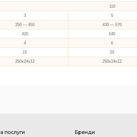
110
3
5
250 — 450
430 — 570
420
540
4
6
15
20
250х24х12
250х24х12
та послуги
Бренди