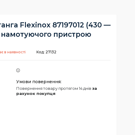
анга Flexinox 87197012 (430 —
я намотуючого пристрою
є в наявності
Код:
27132
повернення товару протягом 14 днів
за
рахунок покупця