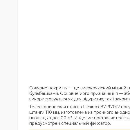
Солярне покриття — це високоякісний міцний по
бульбашками. Основне його призначення — збер
використовується як для відкритих, так і закрит
Телескопическая штанга Flexinox 87197012 пр
штанги 110 мм, изготовлена из прочного анод
площадью до 100 м². Изделие поставляется с н
предусмотрен специальный фиксатор.