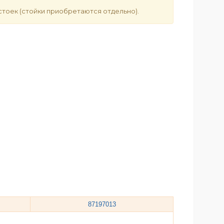
стоек (стойки приобретаются отдельно).
87197013