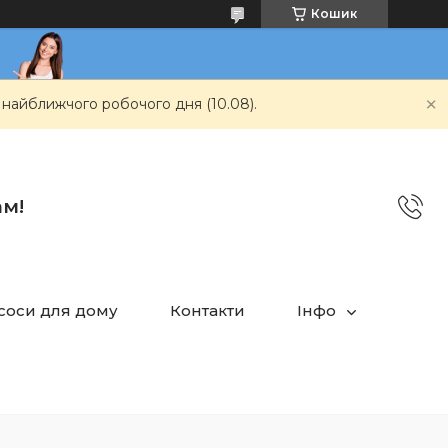
Кошик
 найближчого робочого дня (10.08).
ам!
асоси для дому
Контакти
Інфо