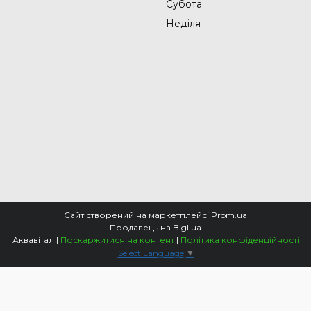
Субота
Неділя
Сайт створений на маркетплейсі
Prom.ua
Продавець на Bigl.ua
Аквавітал |
Поскаржитися на контент
|
Політика конфіденційності
Select Language
▼