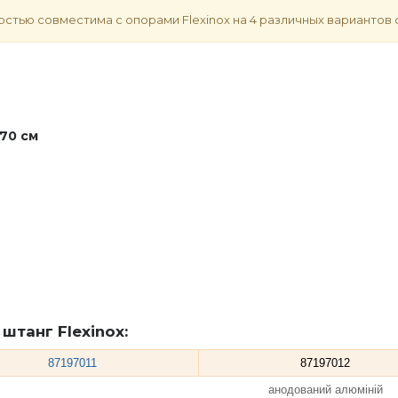
тью совместима с опорами Flexinox на 4 различных вариантов 
70 см
штанг Flexinox:
87197011
87197012
анодований алюміній