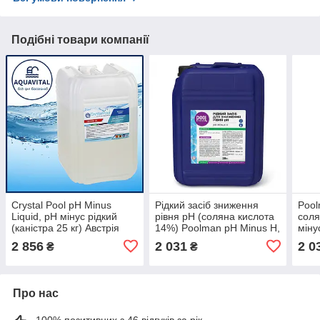
Подібні товари компанії
Crystal Pool pH Minus
Рідкий засіб зниження
Pool
Liquid, рН мінус рідкий
рівня pH (соляна кислота
соля
(каністра 25 кг) Австрія
14%) Poolman pH Minus H,
міну
20 л
л)
2 856
2 031
2 0
₴
₴
Про нас
100% позитивних з 46 відгуків за рік