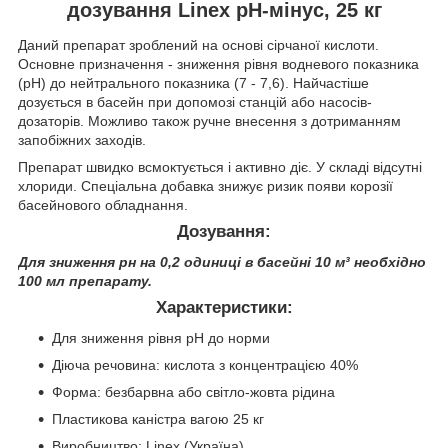
дозування Linex pH-мінус, 25 кг
Даний препарат зроблений на основі сірчаної кислоти.
Основне призначення - зниження рівня водневого показника
(pH) до нейтрального показника (7 - 7,6). Найчастіше
дозується в басейн при допомозі станцій або насосів-
дозаторів. Можливо також ручне внесення з дотриманням
запобіжних заходів.
Препарат швидко всмоктується і активно діє. У складі відсутні
хлориди. Спеціальна добавка знижує ризик появи корозії
басейнового обладнання.
Дозування:
Для зниження рн на 0,2 одиниці в басейні 10 м³ необхідно
100 мл препарату.
Характеристики:
Для зниження рівня рН до норми
Діюча речовина: кислота з концентрацією 40%
Форма: безбарвна або світло-жовта рідина
Пластикова каністра вагою 25 кг
Виробництво: Linex (Україна)