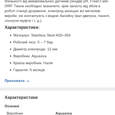
близькості від вимірювальних датчиків (зондів) pH, FreeCl або
ORP. Також необхідно зазначити, крім захисту від збоїв в
роботі станції дозування, електрод захищає всі металеві
вироби, які контактують з водою басейну (вал двигуна, панелі,
сполучні муфти і т. д.).
Характеристики:
Матеріал: Stainless Steel AISI–304
Робочий тиск: 0 – 7 бар
Діаметр електрода: 12 мм
Виробник: Aquaviva
Країна виробник: Італія
Гарантія: 6 місяців
Приховати
Характеристики
Основні
Виробник
Aquaviva