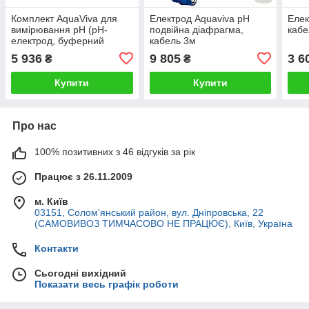
Комплект AquaViva для
Електрод Aquaviva pH
Елек
вимірювання pH (pH-
подвійна діафрагма,
кабе
електрод, буферний
кабель 3м
розчин 4pH-7pH)
5 936
9 805
3 6
₴
₴
(9900102012)
Купити
Купити
Про нас
100% позитивних з 46 відгуків за рік
Працює з 26.11.2009
м. Київ
03151, Солом'янський район, вул. Дніпровська, 22
(САМОВИВОЗ ТИМЧАСОВО НЕ ПРАЦЮЄ), Київ, Україна
Контакти
Сьогодні вихідний
Показати весь графік роботи