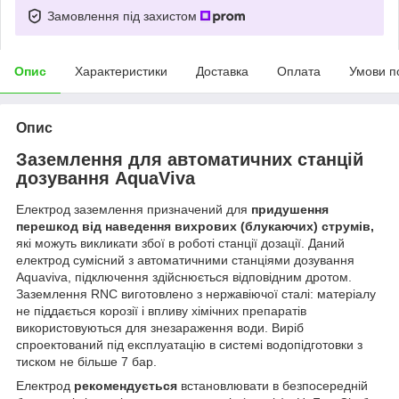
Замовлення під захистом
Опис
Характеристики
Доставка
Оплата
Умови п
Опис
Заземлення для автоматичних станцій
дозування AquaViva
Електрод заземлення призначений для
придушення
перешкод від наведення вихрових (блукаючих) струмів,
які можуть викликати збої в роботі станції дозації. Даний
електрод сумісний з автоматичними станціями дозування
Aquaviva, підключення здійснюється відповідним дротом.
Заземлення RNC виготовлено з нержавіючої сталі: матеріалу
не піддається корозії і впливу хімічних препаратів
використовуються для знезараження води. Виріб
спроектований під експлуатацію в системі водопідготовки з
тиском не більше 7 бар.
Електрод
рекомендується
встановлювати в безпосередній