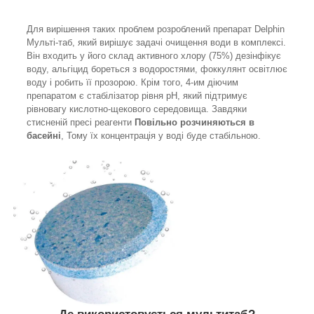
Для вирішення таких проблем розроблений препарат Delphin
Мульті-таб, який вирішує задачі очищення води в комплексі.
Він входить у його склад активного хлору (75%) дезінфікує
воду, альгіцид бореться з водоростями, фоккулянт освітлює
воду і робить її прозорою. Крім того, 4-им діючим
препаратом є стабілізатор рівня pH, який підтримує
рівновагу кислотно-щекового середовища. Завдяки
стисненій пресі реагенти
Повільно розчиняються в
басейні
, Тому їх концентрація у воді буде стабільною.