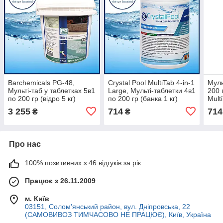
Barchemicals PG-48,
Crystal Pool MultiTab 4-in-1
Муль
Мульті-таб у таблетках 5в1
Large, Мульті-таблетки 4в1
200 
по 200 гр (відро 5 кг)
по 200 гр (банка 1 кг)
Multi
3 255
714
714
₴
₴
Про нас
100% позитивних з 46 відгуків за рік
Працює з 26.11.2009
м. Київ
03151, Солом'янський район, вул. Дніпровська, 22
(САМОВИВОЗ ТИМЧАСОВО НЕ ПРАЦЮЄ), Київ, Україна