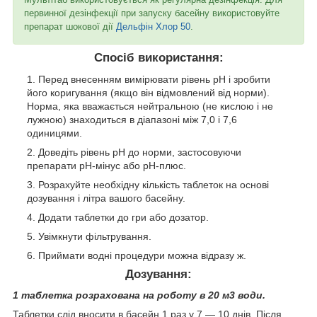
первинної дезінфекції при запуску басейну використовуйте
препарат шокової дії
Дельфін Хлор 50
.
Спосіб використання:
Перед внесенням вимірювати рівень pH і зробити
його коригування (якщо він відмовлений від норми).
Норма, яка вважається нейтральною (не кислою і не
лужною) знаходиться в діапазоні між 7,0 і 7,6
одиницями.
Доведіть рівень pH до норми, застосовуючи
препарати pH-мінус або pH-плюс.
Розрахуйте необхідну кількість таблеток на основі
дозування і літра вашого басейну.
Додати таблетки до гри або дозатор.
Увімкнути фільтрування.
Приймати водні процедури можна відразу ж.
Дозування:
1 таблетка розрахована на роботу в 20 м3 води.
Таблетки слід вносити в басейн 1 раз у 7 — 10 днів. Після