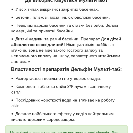
Де використовується мультитаб?
У всіх типах відкритих і закритих басейнах.
Бетонні, плівкові, мозаїчні, скловолокні басейни.
Невеликі паркові басейни та ставки без риби. Великі
комерційні та приватні басейни.
Дитячі надувні та рамні басейни. Препарат
Для дітей
абсолютно нешкідливий!
Німецька хімія найбільш
м’якоче, вона не має такого гострого запаху та
неприємного впливу на шкіру, характерного китайським
аногамам.
Властивості препаратів Дельфін Мульті-таб:
Розгортається повільно і не утворює опадів.
Компонент таблетки стійкі УФ-лучам і сонячному
світлі.
Послідовник жорсткості води не впливає на роботу
ліків.
Досягає найбільшого ефекту у воді з нейтральним
кислото-щековим середовищем.
Мультітаб використовується як регулярна дезінфекція. Для