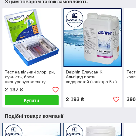
З цим товаром також замовляють
Тест на вільний хлор, рн,
Delphin Блаусан K,
Тест
лужність, бром,
Альгіцид проти
кра
циануровую кислоту
водоростей (каністра 5 л)
таблетковий, AquaDoctor 5
2 137
₴
в 1
2 193
390
₴
Купити
Подібні товари компанії