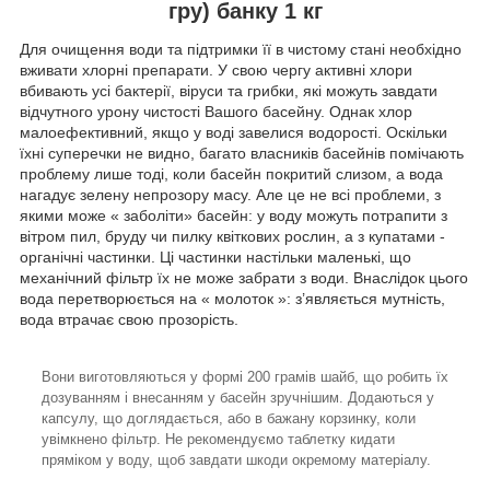
гру) банку 1 кг
Для очищення води та підтримки її в чистому стані необхідно
вживати хлорні препарати. У свою чергу активні хлори
вбивають усі бактерії, віруси та грибки, які можуть завдати
відчутного урону чистості Вашого басейну. Однак хлор
малоефективний, якщо у воді завелися водорості. Оскільки
їхні суперечки не видно, багато власників басейнів помічають
проблему лише тоді, коли басейн покритий слизом, а вода
нагадує зелену непрозору масу. Але це не всі проблеми, з
якими може « заболіти» басейн: у воду можуть потрапити з
вітром пил, бруду чи пилку квіткових рослин, а з купатами -
органічні частинки. Ці частинки настільки маленькі, що
механічний фільтр їх не може забрати з води. Внаслідок цього
вода перетворюється на « молоток »: з’являється мутність,
вода втрачає свою прозорість.
Вони виготовляються у формі 200 грамів шайб, що робить їх
дозуванням і внесанням у басейн зручнішим. Додаються у
капсулу, що доглядається, або в бажану корзинку, коли
увімкнено фільтр. Не рекомендуємо таблетку кидати
пряміком у воду, щоб завдати шкоди окремому матеріалу.