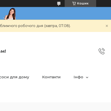
Кошик
ближчого робочого дня (завтра, 07.08).
ам!
асоси для дому
Контакти
Інфо