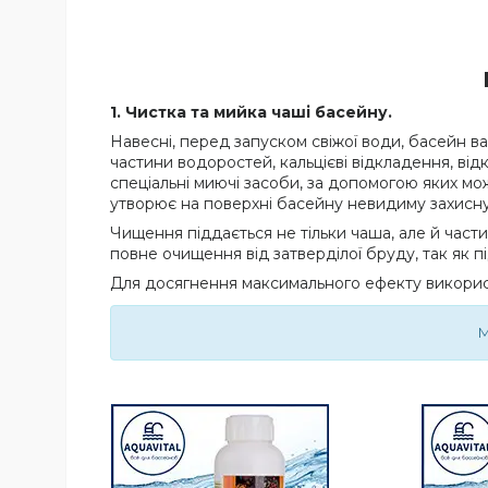
1. Чистка та мийка чаші басейну.
Навесні, перед запуском свіжої води, басейн в
частини водоростей, кальцієві відкладення, від
спеціальні миючі засоби, за допомогою яких мож
утворює на поверхні басейну невидиму захисну
Чищення піддається не тільки чаша, але й част
повне очищення від затверділої бруду, так як п
Для досягнення максимального ефекту викорис
М