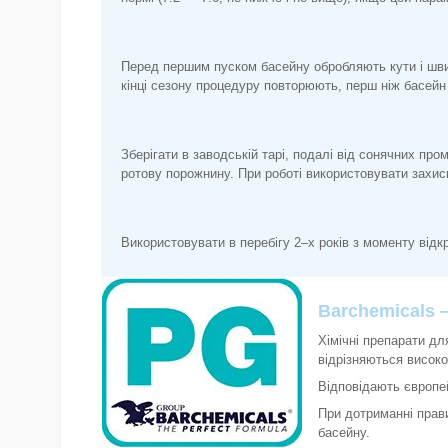
Перед першим пуском басейну обробляють кути і шви
кінці сезону процедуру повторюють, перш ніж басейн 
Зберігати в заводській тарі, подалі від сонячних пром
ротову порожнину. При роботі використовувати захисн
Використовувати в перебігу 2–х років з моменту відк
Barchemicals
Хімічні препарати дл
відрізняються високо
Відповідають європей
При дотриманні прав
басейну.