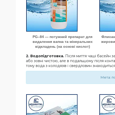
PG–84 — потужний препарат для
Флисан
видалення вапна та мінеральних
жирових
відкладень (на основі кислот)
2. Водопідготовка.
Після миття чаші басейн з
або зовні чистою, але в подальшому після конта
тому вода з колодязів і свердловин знаходиться
Мета: п