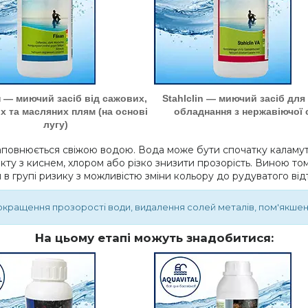
 — миючий засіб від сажових,
Stahlclin — миючий засіб для
 та масляних плям (на основі
обладнання з нержавіючої 
лугу)
аповнюється свіжою водою. Вода може бути спочатку каламутні
кту з киснем, хлором або різко знизити прозорість. Виною том
 в групі ризику з можливістю зміни кольору до рудуватого відт
окращення прозорості води, видалення солей металів, пом'якшен
На цьому етапі можуть знадобитися: