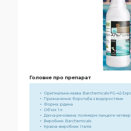
Головне про препарат
Оригінальна назва: Barchemicals PG–42 Exp
Призначення: боротьба з водоростями
Форма: рідина
Об'єм: 1 л
Діюча речовина: полімерні ланцюги четвер
Виробник: Barchemicals
Країна–виробник: Італія