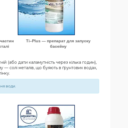
 частин
Ti–Plus — препарат для запуску
сталі
басейну
й (або дати каламутність через кілька годин),
у — солі металів, що буяють в ґрунтових водах,
інку.
ня води.