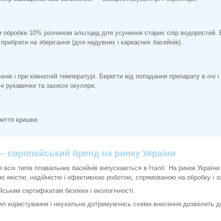
 обробки 10% розчином альгіцид для усунення старих спір водоростей. 
прибрати на зберігання (для надувних і каркасних басейнів).
енів і при кімнатній температурі. Берегти від попадання препарату в очі і
і рукавички та захисні окуляри.
риття кришки.
—
європейський бренд на ринку України
я всіх типів плавальних басейнів випускаються в Італії. На ринок Украї
ю якістю, надійністю і ефективною роботою, спрямованою на обробку і з
ським сертифікатам безпеки і екологічності.
ил користування і неухильно дотримуючись схеми внесення дозволить д