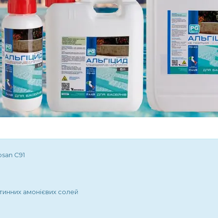
osan C91
тинних амонієвих солей