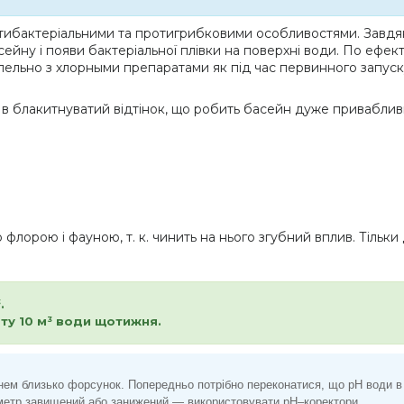
тибактеріальними та протигрибковими особливостями. Завдяк
сейну і появи бактеріальної плівки на поверхні води. По ефекті
лельно з хлорными препаратами як під час первинного запуску, 
є в блакитнуватий відтінок, що робить басейн дуже привабливи
лорою і фауною, т. к. чинить на нього згубний вплив. Тільки 
.
ту 10 м³ води щотижня.
нем близько форсунок. Попередньо потрібно переконатися, що pH води в
раметр завищений або занижений — використовувати pH–коректори.