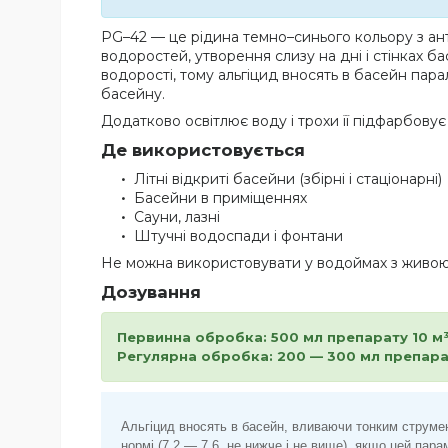
PG–42 — це рідина темно–синього кольору з ан
водоростей, утворення слизу на дні і стінках ба
водорості, тому альгіцид вносять в басейн пара
басейну.
Додатково освітлює воду і трохи її підфарбову
Де використовується
Літні відкриті басейни (збірні і стаціонарні)
Басейни в приміщеннях
Сауни, лазні
Штучні водоспади і фонтани
Не можна використовувати у водоймах з живою ф
Дозування
Первинна обробка: 500 мл препарату 10 м³
Регулярна обробка: 200 — 300 мл препара
Альгіцид вносять в басейн, вливаючи тонким струме
нормі (7.2 — 7.6, не нижче і не вище), якщо цей па