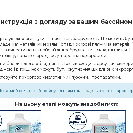
Інструкція з догляду за вашим басейном
арто уважно оглянути на наявність забруднень. Це можуть бути
кладення металів, мінеральні опади, жирові плями на ватерлін
на вивести навіть найстійкіші забруднення і складні плями. Н
 плівку, вона попереджає утворення водоростей.
ини басейнового обладнання, такі як сходи, форсунки, скіме
ід нею і в тріщинах можуть бути скупчення шкідливих мікроорг
товуйте почергово кислотними і лужними препаратами.
ета: мийка, чистка басейну від плям і відкладень різного характе
На цьому етапі можуть знадобитися: