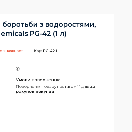
 боротьби з водоростями,
emicals PG-42 (1 л)
 в наявності
Код:
PG-42.1
повернення товару протягом 14 днів
за
рахунок покупця