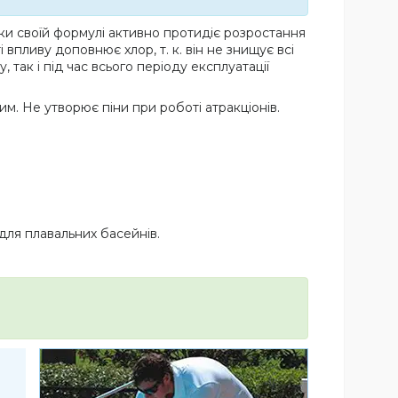
и своїй формулі активно протидіє розростання
 впливу доповнює хлор, т. к. він не знищує всі
так і під час всього періоду експлуатації
м. Не утворює піни при роботі атракціонів.
для плавальних басейнів.