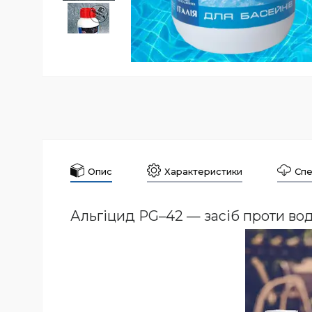
Опис
Характеристики
Спе
Альгіцид PG–42 — засіб проти во