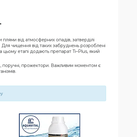
.
 плями від атмосферних опадів, затверділі
ії. Для чищення від таких забруднень розроблені
а цьому етапі додають препарат Ti–Plus, який
ри, поручні, прожектори. Важливим моментом є
анізмів.
ру