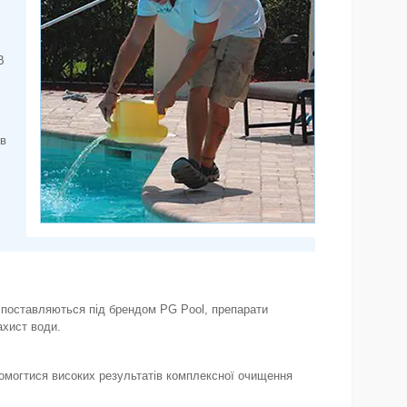
В
 в
ни поставляються під брендом PG Pool, препарати
ахист води.
омогтися високих результатів комплексної очищення