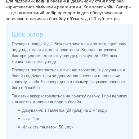
Для підтримки води в басейні в ідеальному стані потрібно
користуватися хімічними реагентами. Комплект «Міні Супер»
— це оптимальний набір препаратів для обслуговування
невеликого дитячого басейну об'ємом до 20 куб. метрів.
Шок–хлор
Препарат швидкої дії. Використовується для того, щоб нову
воду підготувати для використання. Володіє потужним
бактерицидним і дезінфікуючу дію, знищує до 90% всіх
живих організмів у воді.
Препарат поставляється у вигляді таблеток, їх дозування в
басейн відбувається за допомогою внесення в плаваючу
капсулу, любо безпосередньо в скіммер (за умови наявності
його в басейні).
Таблетки використовуються на початку сезону, і при великих
кількостях доливання води в басейн.
дозування: 1 таблетка (20 грам) на 2 м³ води
вага: 1 кг
кількість таблеток: 50 штук