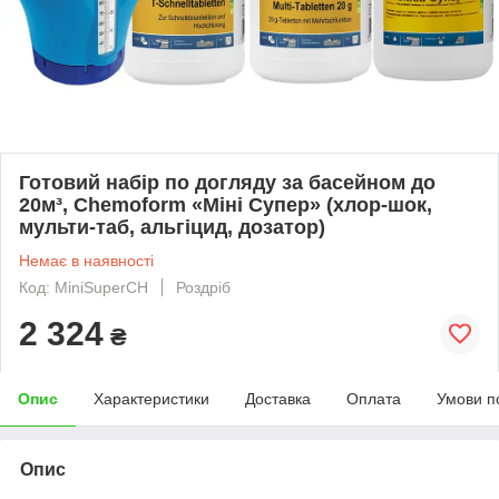
Готовий набір по догляду за басейном до
20м³, Chemoform «Міні Супер» (хлор-шок,
мульти-таб, альгіцид, дозатор)
Немає в наявності
Код: MiniSuperCH
Роздріб
2 324
₴
Опис
Характеристики
Доставка
Оплата
Умови п
Опис