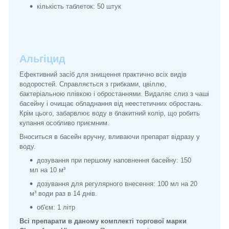
кількість таблеток: 50 штук
Альгіцид
Ефективний засіб для знищення практично всіх видів
водоростей. Справляється з грибками, цвіллю,
бактеріальною плівкою і обростаннями. Видаляє слиз з чаші
басейну і очищає обладнання від неестетичних обростань.
Крім цього, забарвлює воду в блакитний колір, що робить
купання особливо приємним.
Вноситься в басейн вручну, вливаючи препарат відразу у
воду.
дозування при першому наповнення басейну: 150
мл на 10 м³
дозування для регулярного внесення: 100 мл на 20
м³ води раз в 14 днів.
об'єм: 1 літр
Всі препарати в даному комплекті торгової марки