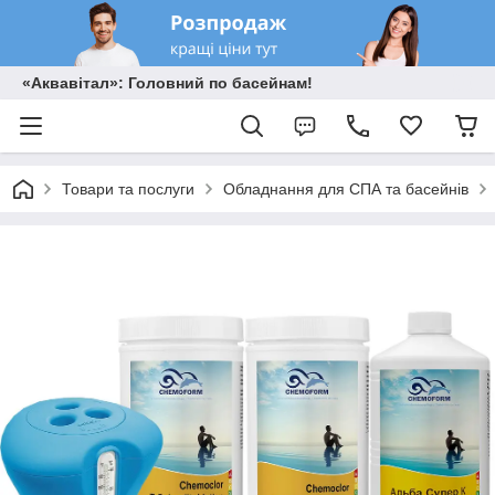
«Аквавітал»: Головний по басейнам!
Товари та послуги
Обладнання для СПА та басейнів