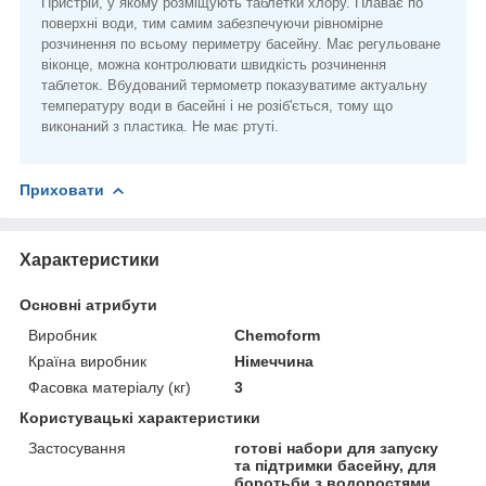
Пристрій, у якому розміщують таблетки хлору. Плаває по
поверхні води, тим самим забезпечуючи рівномірне
розчинення по всьому периметру басейну. Має регульоване
віконце, можна контролювати швидкість розчинення
таблеток. Вбудований термометр показуватиме актуальну
температуру води в басейні і не розіб'ється, тому що
виконаний з пластика. Не має ртуті.
Приховати
Характеристики
Основні атрибути
Виробник
Chemoform
Країна виробник
Німеччина
Фасовка матеріалу (кг)
3
Користувацькі характеристики
Застосування
готові набори для запуску
та підтримки басейну, для
боротьби з водоростями,