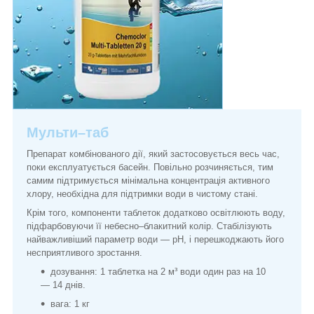
Мульти–таб
Препарат комбінованого дії, який застосовується весь час,
поки експлуатується басейн. Повільно розчиняється, тим
самим підтримується мінімальна концентрація активного
хлору, необхідна для підтримки води в чистому стані.
Крім того, компоненти таблеток додатково освітлюють воду,
підфарбовуючи її небесно–блакитний колір. Стабілізують
найважливіший параметр води — pH, і перешкоджають його
несприятливого зростання.
дозування: 1 таблетка на 2 м³ води один раз на 10
— 14 днів.
вага: 1 кг