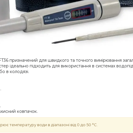
T36 призначений для швидкого та точного вимірювання загал
тестер ідеально підходить для використання в системах водопід
о в колодязі.
.
.
хисний ковпачок.
ює температуру води в діапазоні від 0 до 50 °C.