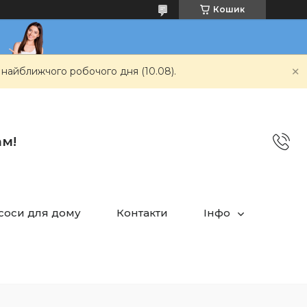
Кошик
 найближчого робочого дня (10.08).
ам!
асоси для дому
Контакти
Інфо