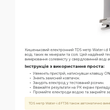
Кишеньковий електронний TDS метр Water-i.d F
воді, таких як мінерали та солі. Цей надійний 
вимірювання солевмісту у свердловинній воді аб
Інструкція з використання проста:
Увімкніть пристрій, натиснувши клавішу ON
Зніміть захисний ковпачок.
Зануріть електрод у тестований розчин.
Вважайте результати на РК екрані приладу
Промийте електроди водою та закрийте за
TDS метр Water-i.d FT36 також автоматично вимір