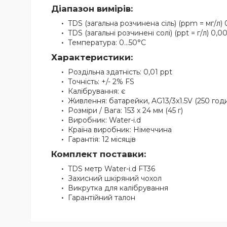
Діапазон вимірів:
TDS (загальна розчинена сіль) (ppm = мг/л) 
TDS (загальні розчинені солі) (ppt = г/л) 0,00
Температура: 0...50°C
Характеристики:
Роздільна здатність: 0,01 ppt
Точність: +/- 2% FS
Калібрування: є
Живлення: батарейки, AG13/3x1.5V (250 год
Розміри / Вага: 153 x 24 мм (45 г)
Виробник: Water-i.d
Країна виробник: Німеччина
Гарантія: 12 місяців
Комплект поставки:
TDS метр Water-i.d FT36
Захисний шкіряний чохол
Викрутка для калібрування
Гарантійний талон