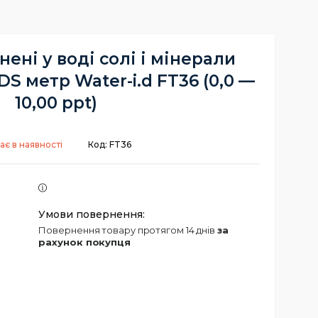
нені у воді солі і мінерали
S метр Water-i.d FT36 (0,0 —
10,00 ppt)
ає в наявності
Код:
FT36
повернення товару протягом 14 днів
за
рахунок покупця