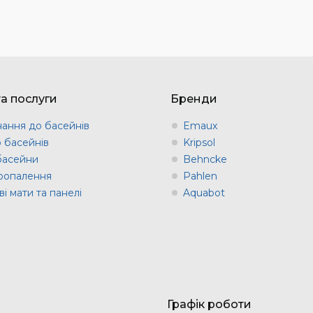
та послуги
Бренди
ання до басейнів
Emaux
о басейнів
Kripsol
 басейни
Behncke
оопалення
Pahlen
і мати та панелі
Aquabot
Графік роботи