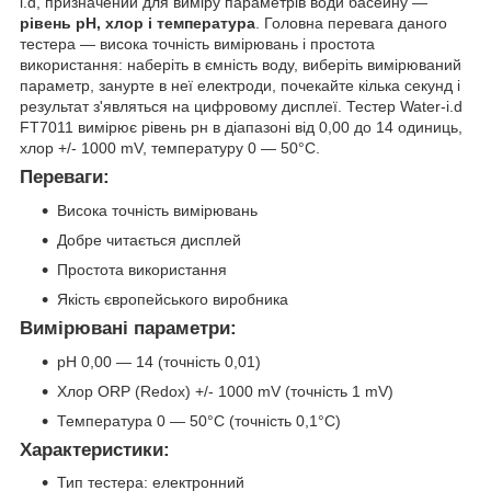
i.d, призначений для виміру параметрів води басейну —
рівень pH, хлор і температура
. Головна перевага даного
тестера — висока точність вимірювань і простота
використання: наберіть в ємність воду, виберіть вимірюваний
параметр, занурте в неї електроди, почекайте кілька секунд і
результат з'являться на цифровому дисплеї. Тестер Water-i.d
FT7011 вимірює рівень рн в діапазоні від 0,00 до 14 одиниць,
хлор +/- 1000 mV, температуру 0 — 50°C.
Переваги:
Висока точність вимірювань
Добре читається дисплей
Простота використання
Якість європейського виробника
Вимірювані параметри:
pH 0,00 — 14 (точність 0,01)
Хлор ORP (Redox) +/- 1000 mV (точність 1 mV)
Температура 0 — 50°C (точність 0,1°C)
Характеристики:
Тип тестера: електронний