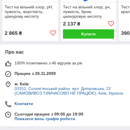
Тест на вільний хлор, pH,
Тест на вільний хлор, рн,
Тест
лужність, жорсткість,
лужність, бром,
кра
ціанурову кислоту
циануровую кислоту
таблетковий, Lovibond 5 в
таблетковий, AquaDoctor 5
2 137
₴
1
в 1
2 865
390
₴
Купити
Про нас
100% позитивних з 46 відгуків за рік
Працює з 26.11.2009
м. Київ
03151, Солом'янський район, вул. Дніпровська, 22
(САМОВИВОЗ ТИМЧАСОВО НЕ ПРАЦЮЄ), Київ, Україна
Контакти
Сьогодні працює з 09:00 до 19:00
Показати весь графік роботи