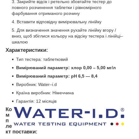
Закрийте відсік і ретельно збовтайте тестер до
повного розчинення таблетки і рівномірного
фарбування отриманого розчину
Вставити відповідну вимірювальну лінійку
Для визначення значення рухайте лінійку вгору /
вниз, щоб збіглися кольору на відсіку тестера і лінійці–
шкалою
Характеристики:
Тип тестера: таблетковий
Вимірюваний параметр: хлор 0,00 – 5,00 мг/л
Вимірюваний параметр: pH 6,5 — 8,4
Виробник: Water–i.d
Країна виробник: Німеччина
Гарантія: 12 місяців
Ко
м
п
ле
кт поставки: