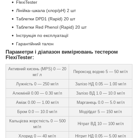
FlexiTester
Лінійка–шкала (хлор/pH) 2 шт
Таблетки DPD1 (Rapid) 20 шт
Таблетки Red Phenol (Rapid) 20 шт
Інструкція по експлуатації
Гарантійний талон
Параметри і діапазон вимірювань тестером
FlexiTester:
Активний кисень (MPS) 0 — 20
Пероксид водню 5 — 50 мг/л
мг/ л
Лужність 0 — 250 мг/л
Залізо НД 0.05 — 1.00 мг/л
Алюміній 0.00 — 0.30 мг/л
Залізо ВД 1.0 — 10.0 мг/л
Аміак 0.00 — 1.00 мг/л
Марганець 0.0 — 5.0 мг/л
Бром 0.0 — 10.0 мг/л
Модібдат 5 — 150 мг/л
Кальцієва жорсткість 0 — 500
Нітрат ВД 10 — 100 мг/л
мг/л
Хлорид 0 — 40 мг/л
Нітрит НД 0.05 — 5.00 мг/л