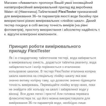
Магазин «Аквавитал» пропонує Вашій увазі інноваційний
напівпрофесійний вимірювальний прилад від виробника
Water–id (Німеччина).Таблетковий
FlexiTester
призначений
для вимірювання 36–ти параметрів якості води басейну при
використанні різних вимірювальних «лінійок–шкал». Даний
тестер поєднує в собі високу точність вимірів (на рівні
фотометрів), простоту використання і абсолютну надійність т.
к. відсутні електронні компоненти.
Принцип роботи вимірювального
приладу FlexiTester
Як і в стандартному таблеточном тестері, вода набирається
в вимірювальну ємність, додається таблетка реагенту, вода
забарвлюється і колір порівнюється з еталонною
кольоровою шкалою. В тестері FlexiTester еталонна колірна
шкала нанесена на спеціальну лінійку–шкалу яка має
значно велику колірну гаму, що дозволяє значно підвищити
точність вимірювань. Переміщайте лінійку вгору–вниз, поки
не знайдете збіг кольору на шкалі і забарвленої води у
віконці. Все дуже легко і просто! Але головна перевага
флекситестера те, що його можна використовувати для
вимірювання 36–ти параметрів води, необхідно лише