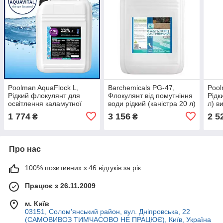
Poolman AquaFlock L,
Barchemicals PG-47,
Pool
Рідкий флокулянт для
Флокулянт від помутніння
Рідк
освітлення каламутної
води рідкий (каністра 20 л)
л) в
води (каністра 20 л)
Італія
1 774
3 156
2 5
₴
₴
Україна
Про нас
100% позитивних з 46 відгуків за рік
Працює з 26.11.2009
м. Київ
03151, Солом'янський район, вул. Дніпровська, 22
(САМОВИВОЗ ТИМЧАСОВО НЕ ПРАЦЮЄ), Київ, Україна