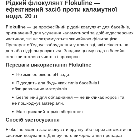
Рідкий флокулянт Flokuline —
ефективний засіб проти каламутної
води, 20 л
Flokuline
— це професійний рідкий коагулянт для басейнів,
призначений для усунення каламутності та дрібнодисперсних
частинок, які не затримуються звичайною фільтрацією.
Препарат об'єднує забруднення у пластівці, які осідають на
дно або відфільтровуються. Завдяки цьому вода в басейні
стає кришталево чистою і прозорою.
Переваги використання Flokuline
Не змінює рівень pH води.
Підходить для будь-яких типів басейнів і
облицювальних матеріалів.
Безпечний для обладнання — не викликає корозії та
не пошкоджує матеріали.
Має тривалий термін зберігання.
Спосіб застосування
Flokuline можна застосовувати вручну або через автоматичні
системи дозування. Для ручного використання препарат